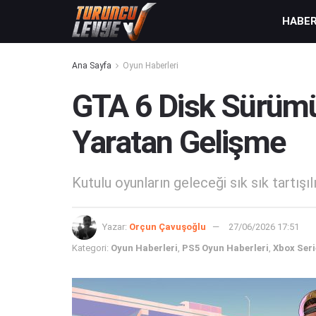
HABE
Ana Sayfa
Oyun Haberleri
GTA 6 Disk Sürümü 
Yaratan Gelişme
Kutulu oyunların geleceği sık sık tartışılı
Yazar:
Orçun Çavuşoğlu
27/06/2026 17:51
Kategori:
Oyun Haberleri
,
PS5 Oyun Haberleri
,
Xbox Seri