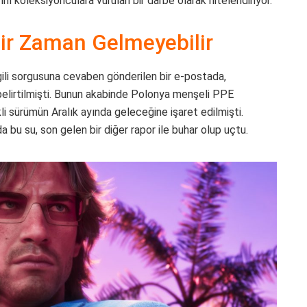
nı koleksiyonculara vurulan bir darbe olarak nitelendiriyor.
ir Zaman Gelmeyebilir
lgili sorgusuna cevaben gönderilen bir e-postada,
belirtilmişti. Bunun akabinde Polonya menşeli PPE
kli sürümün Aralık ayında geleceğine işaret edilmişti.
a bu su, son gelen bir diğer rapor ile buhar olup uçtu.