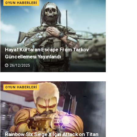
OYUN HABERLERI
Hayat Kurtaran Escape From Tarkov
Güncellemesi Yayınlandı
26/12/2025
OYUN HABERLERI
Rainbow Six Siege X İçin Attack on Titan