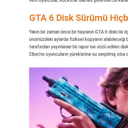
Kimi oyuncular, Rockstar Games şirketinin bu kararı
GTA 6 Disk Sürümü Hiçb
Yakın bir zaman önce bir hayranın GTA 6 diski ile i
önümüzdeki aylarda fiziksel kopyanın alabileceği 
tarafından yayınlanan bir rapor ise sözü edilen dis
Elbette oyuncuların yüreklerine su serpilmiş olsa d