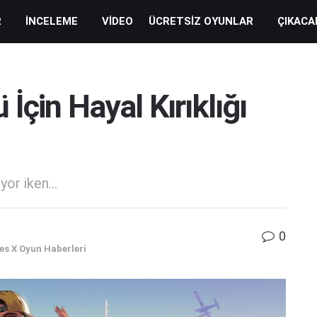
R
İNCELEME
VIDEO
ÜCRETSIZ OYUNLAR
ÇIKACA
İçin Hayal Kırıklığı
yor iken...
0
es X Oyun Haberleri