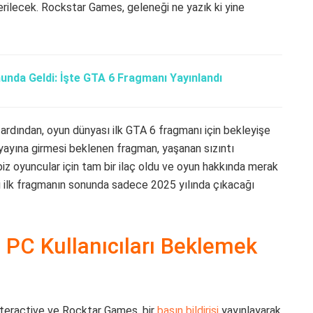
verilecek. Rockstar Games, geleneği ne yazık ki yine
nda Geldi: İşte GTA 6 Fragmanı Yayınlandı
ardından, oyun dünyası ilk GTA 6 fragmanı için bekleyişe
yayına girmesi beklenen fragman, yaşanan sızıntı
biz oyuncular için tam bir ilaç oldu ve oyun hakkında merak
ki ilk fragmanın sonunda sadece 2025 yılında çıkacağı
: PC Kullanıcıları Beklemek
teractive ve Rocktar Games, bir
basın bildirisi
yayınlayarak