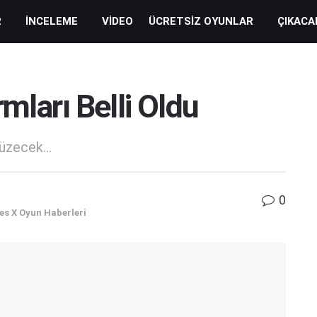
R
İNCELEME
VIDEO
ÜCRETSIZ OYUNLAR
ÇIKACA
mları Belli Oldu
üzecek...
0
es X Oyun Haberleri