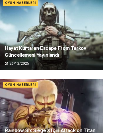
OYUN HABERLERI
Hayat Kurtaran Escape From Tarkov
Güncellemesi Yayınlandı
26/12/2025
OYUN HABERLERI
Rainbow Six Siege X İçin Attack on Titan