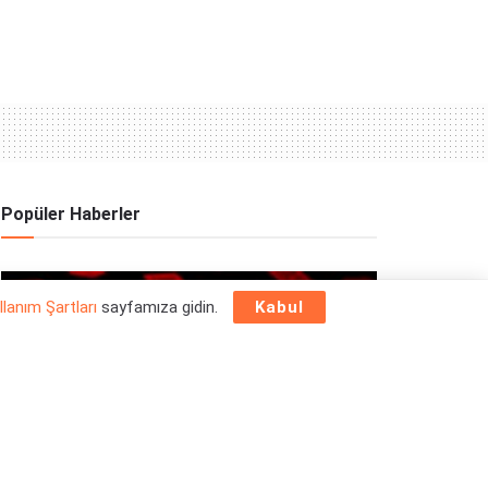
Popüler Haberler
OYUN HABERLERI
llanım Şartları
sayfamıza gidin.
Kabul
Epic Games Store Yılbaşı Ücretsiz Oyun
Programı 2025: 26 Aralık