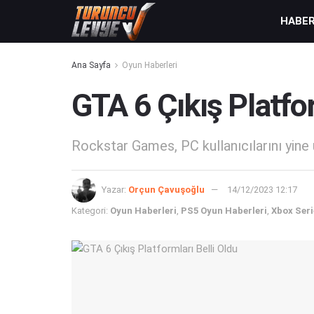
HABE
Ana Sayfa
Oyun Haberleri
GTA 6 Çıkış Platfor
Rockstar Games, PC kullanıcılarını yine 
Yazar:
Orçun Çavuşoğlu
14/12/2023 12:17
Kategori:
Oyun Haberleri
,
PS5 Oyun Haberleri
,
Xbox Seri