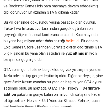
ve Rockstar Games için para basmaya devam edecekmiş
gibi görünüyor. En azından GTA 6 çıkana kadar.
Bu yıl içerisinde dokuzuncu yaşına basacak olan oyunun,
Take-Two Interactive tarafından gerçekleştirilen son
çeyreğe ilişkin finansal konferans sırasında Kasım ayından
bu yana beş milyon adet daha sattığı
belirtildi
. Bir dönem
Epic Games Store üzerinden ücretsiz olarak dağıtılmış GTA
5, çıkışından bu yana olan satışları ile
yüz altmış milyon
barajını da geçmiş oldu.
GTA serisi genel olarak bu şekilde üç yüz yetmiş milyondan
fazla adet satışı gerçekleştirmiş oldu. Diğer bir deyişle, yine
geçtiğimiz Kasım ayından bu yana on beş milyon GTA oyunu
satışmış oldu. Bu noktada,
GTA: The Trilogy – Definitive
Edition
paketinin geriye kalan on milyonluk satışa ne kadar
ettiği belirsiz. Ne var ki Üst Yönetici Strauss Zelnick, ticari
beklentilerin önemli ölçüde önüne geçmiş.