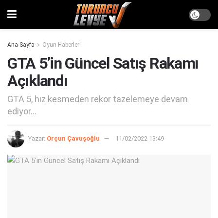
Ana Sayfa
Oyun Haberleri
GTA 5’in Güncel Satış Rakamı
Açıklandı
GTA 5, hız kesmeden rekor tazelemeye devam
ediyor...
Yazar:
Orçun Çavuşoğlu
11/02/2022 13:49