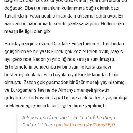
bağlamda bazı sektörler yok olacak iken, yeni sektörüler de
doğacak. Elbette insanların kullanımına bağlı olarak bazı
tuhaflıkların yaşanacak olması da muhtemel görünüyor. En
azından bu haberimizde sizinle paylaşacağımız Gollum özür
mesajı ile ilgili olan gibi.
Hatırlayacağınız üzere Daedalic Entertainment tarafından
geliştirilen ve ne yazık ki pek çok kez ertelen oyun, Mayıs
ayı içerisinde Nacon yayıncılığında satışa sunulmuştu.
Ertelemelerin sonucunda iyi bir oyun ile karşılaşmayı
beklemiş olsak da, yılın büyük hayal kırıklıklarından birisi
olmuştu. Zaten çok geçmeden bir özür mesajı yayınlanmış
ve Eurogamer sitesine de Almanya menşeli şirketin
geliştirme stüdyosunu kapattığı ve artık sadece yayıncılığa
odaklanacağı yönünde bir bilgilendirme yapılmıştı.
A few words from the ” The Lord of the Rings:
Gollum™ ” team
pic.twitter.com/adPamy5EjO