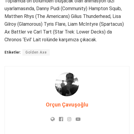
Toplamda on bölümden oluşacak olan animasyon dizi
uyarlamasında, Danny Pudi (Community) Hampton Squib,
Matthen Rhys (The Americans) Gilius Thunderhead, Lisa
Gilroy (Glamorous) Tyris Flare, Liam McIntyre (Spartacus)
Ax Battler ve Carl Tart (Star Trek: Lower Decks) da
Chronos ‘Evil’ Lait rolünde karşımıza çıkacak.
Etiketler:
Golden Axe
Orçun Çavuşoğlu