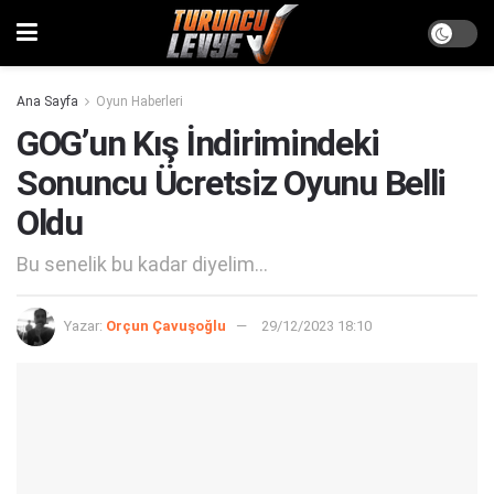
Ana Sayfa
Oyun Haberleri
GOG’un Kış İndirimindeki
Sonuncu Ücretsiz Oyunu Belli
Oldu
Bu senelik bu kadar diyelim...
Yazar:
Orçun Çavuşoğlu
29/12/2023 18:10