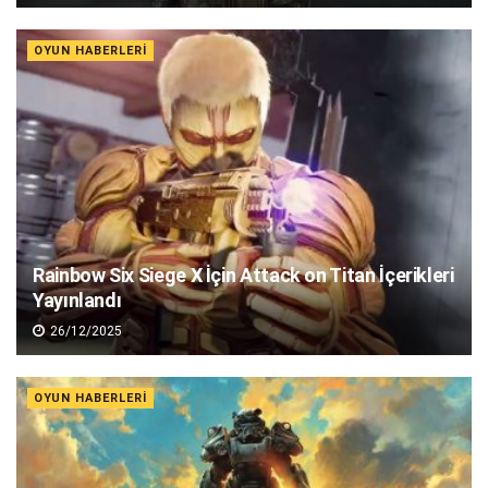
OYUN HABERLERI
Rainbow Six Siege X İçin Attack on Titan İçerikleri
Yayınlandı
26/12/2025
OYUN HABERLERI