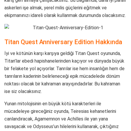
karış geri almaya çalışacaksınız. Bu bağlamda, daha iyi paralı
askerleri işe almak, yerel milis güçlerini eğitmek ve
ekipmanınızı idareli olarak kullanmak durumunda olacaksınız.
Titan Quest Anniversary Edition Hakkında
İyi ve kötünün karşı karşıya geldiği Titan Quest oyununda,
Titan’lar ebedi hapishanelerinden kaçıyor ve dünyada büyük
bir felakete yol açıyorlar. Tanrılar ise hem insanlığın hem de
tanrıların kaderinin belirleneceği epik mücadelede dönüm
noktası olacak bir kahraman arayışındadırlar. Bu kahraman
ise siz olacaksınız.
Yunan mitolojisinin en büyük kötü karakterleri ile
mücadeleye gireceğiniz oyunda, Teiresias kehanetlerini
canlandıracak, Agamemnon ve Achilles ile yan yana
savaşacak ve Odysseus’un hilelerini kullanarak, çıktığınız