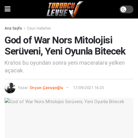
Ana Sayfa
Oyun Haberleri
God of War Nors Mitolojisi
Serüveni, Yeni Oyunla Bitecek
Kratos bu oyundan sonra yeni maceralara yelken
açacak.
Yazar:
Orçun Çavuşoğlu
17/09/2021 16:25