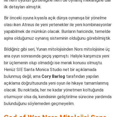
ile hem oyunun görselliğine hem de oynanış mekaniğine dair
ilk detayları almıştık.
Bir önceki oyuna kıyasla açık dünya oynanışa bir yönelme
olası iken Atreus ile yeni yetenekler ile yeni kombinasyonlar
yapabilmek de mümkün olacak. Bunların haricinde, temelde
aşina olduğumuz oynanış sisteminin olduğunu görebilmiştik.
Bildiğiniz gibi seri, Yunan mitolojisinden Nors mitolojisine üç
ana oyun sonrasında geçiş yapmıştı. Haliyle karşımıza yeni
bir üçlemenin olup olmadığı ise merak konusu olmuştu.
Henüz SIE Santa Monica Studio net bir açıklamada
bulunmuş değil, ama
Cory Barlog
tarafından yapılan
açıklama doğrultusunda yeni oyun ile hikaye tamamlanmış
olacak. Bu noktada, her ne kadar yönetmen koltuğunda
oturmuyor olsa da, kendisinin geliştirilme sürecine yardımda
bulunduğunu söylemeden geçmeyelim.