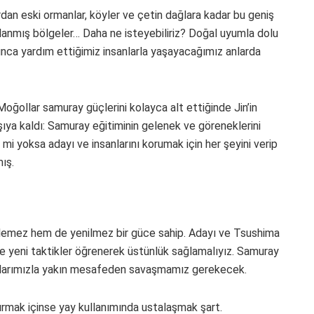
dan eski ormanlar, köyler ve çetin dağlara kadar bu geniş
rlanmış bölgeler… Daha ne isteyebiliriz? Doğal uyumla dolu
nca yardım ettiğimiz insanlarla yaşayacağımız anlarda
Moğollar samuray güçlerini kolayca alt ettiğinde Jin’in
rşıya kaldı: Samuray eğitiminin gelenek ve göreneklerini
i yoksa adayı ve insanlarını korumak için her şeyini verip
ış.
lemez hem de yenilmez bir güce sahip. Adayı ve Tsushima
k ve yeni taktikler öğrenerek üstünlük sağlamalıyız. Samuray
nlarımızla yakın mesafeden savaşmamız gerekecek.
ırmak içinse yay kullanımında ustalaşmak şart.