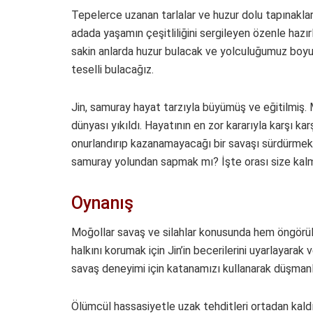
Tepelerce uzanan tarlalar ve huzur dolu tapınaklar
adada yaşamın çeşitliliğini sergileyen özenle hazı
sakin anlarda huzur bulacak ve yolculuğumuz boyu
teselli bulacağız.
Jin, samuray hayat tarzıyla büyümüş ve eğitilmiş. 
dünyası yıkıldı. Hayatının en zor kararıyla karşı ka
onurlandırıp kazanamayacağı bir savaşı sürdürmek m
samuray yolundan sapmak mı? İşte orası size kalm
Oynanış
Moğollar savaş ve silahlar konusunda hem öngörü
halkını korumak için Jin’in becerilerini uyarlayara
savaş deneyimi için katanamızı kullanarak düşma
Ölümcül hassasiyetle uzak tehditleri ortadan kald