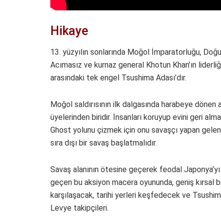
Hikaye
13. yüzyılın sonlarında Moğol İmparatorluğu, Doğu’y
Acımasız ve kurnaz general Khotun Khan’ın liderli
arasındaki tek engel Tsushima Adası’dır.
Moğol saldırısının ilk dalgasında harabeye dönen a
üyelerinden biridir. İnsanları koruyup evini geri alm
Ghost yolunu çizmek için onu savaşçı yapan gelene
sıra dışı bir savaş başlatmalıdır.
Savaş alanının ötesine geçerek feodal Japonya’yı
geçen bu aksiyon macera oyununda, geniş kırsal bö
karşılaşacak, tarihi yerleri keşfedecek ve Tsushima
Levye takipçileri.