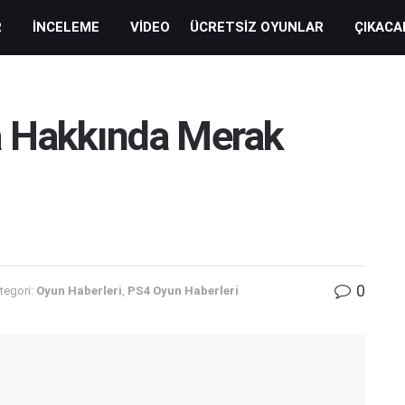
R
İNCELEME
VIDEO
ÜCRETSIZ OYUNLAR
ÇIKACA
a Hakkında Merak
0
tegori:
Oyun Haberleri
,
PS4 Oyun Haberleri