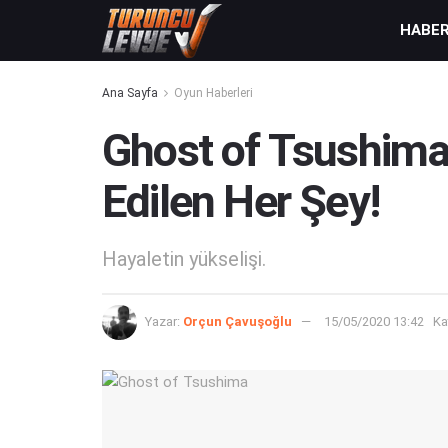
HABE
Ana Sayfa
Oyun Haberleri
Ghost of Tsushim
Edilen Her Şey!
Hayaletin yükselişi.
Yazar:
Orçun Çavuşoğlu
15/05/2020 13:42
Ka