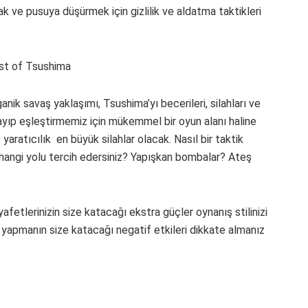
mak ve pusuya düşürmek için gizlilik ve aldatma taktikleri
nik savaş yaklaşımı, Tsushima’yı becerileri, silahları ve
ayıp eşleştirmemiz için mükemmel bir oyun alanı haline
e yaratıcılık en büyük silahlar olacak. Nasıl bir taktik
hangi yolu tercih edersiniz? Yapışkan bombalar? Ateş
yafetlerinizin size katacağı ekstra güçler oynanış stilinizi
yapmanın size katacağı negatif etkileri dikkate almanız