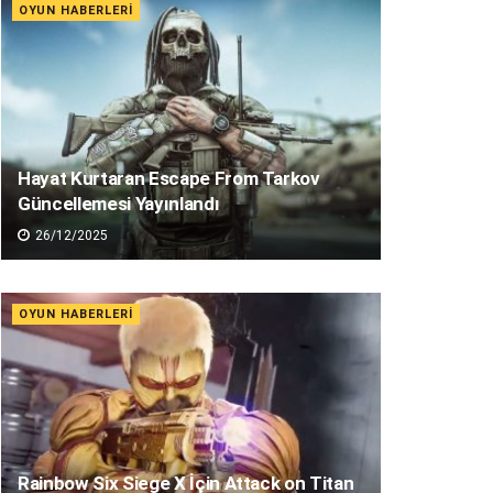
OYUN HABERLERI
Hayat Kurtaran Escape From Tarkov
Güncellemesi Yayınlandı
26/12/2025
OYUN HABERLERI
Rainbow Six Siege X İçin Attack on Titan