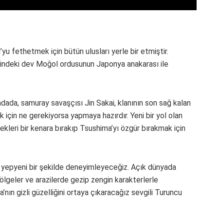
u fethetmek için bütün ulusları yerle bir etmiştir.
ğindeki dev Moğol ordusunun Japonya anakarası ile
dada, samuray savaşçısı Jin Sakai, klanının son sağ kalan
ak için ne gerekiyorsa yapmaya hazırdır. Yeni bir yol olan
kleri bir kenara bırakıp Tsushima’yı özgür bırakmak için
 yepyeni bir şekilde deneyimleyeceğiz. Açık dünyada
lgeler ve arazilerde gezip zengin karakterlerle
’nın gizli güzelliğini ortaya çıkaracağız sevgili Turuncu