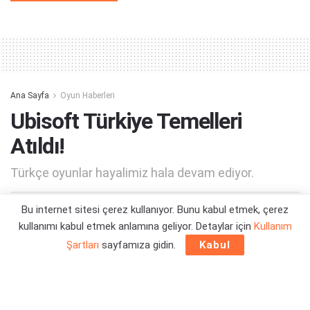
Alternative:
Ana Sayfa
Oyun Haberleri
Ubisoft Türkiye Temelleri
Atıldı!
Türkçe oyunlar hayalimiz hala devam ediyor.
Bu internet sitesi çerez kullanıyor. Bunu kabul etmek, çerez
Yazar:
Orçun Çavuşoğlu
28/04/2020 22:31
kullanımı kabul etmek anlamına geliyor. Detaylar için
Kullanım
Şartları
sayfamıza gidin.
Kabul