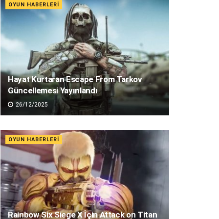
OYUN HABERLERI
Hayat Kurtaran Escape From Tarkov
Güncellemesi Yayınlandı
26/12/2025
OYUN HABERLERI
Rainbow Six Siege X İçin Attack on Titan