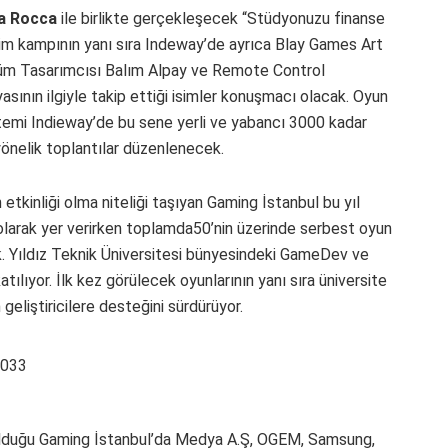
la Rocca
ile birlikte gerçekleşecek “Stüdyonuzu finanse
itim kampının yanı sıra Indeway’de ayrıca Blay Games Art
üm Tasarımcısı Balım Alpay ve Remote Control
sının ilgiyle takip ettiği isimler konuşmacı olacak. Oyun
istemi Indieway’de bu sene yerli ve yabancı 3000 kadar
yönelik toplantılar düzenlenecek.
 etkinliği olma niteliği taşıyan Gaming İstanbul bu yıl
 olarak yer verirken toplamda50’nin üzerinde serbest oyun
cak. Yıldız Teknik Üniversitesi bünyesindeki GameDev ve
lıyor. İlk kez görülecek oyunlarının yanı sıra üniversite
eliştiricilere desteğini sürdürüyor.
 olduğu Gaming İstanbul’da Medya A.Ş, OGEM, Samsung,