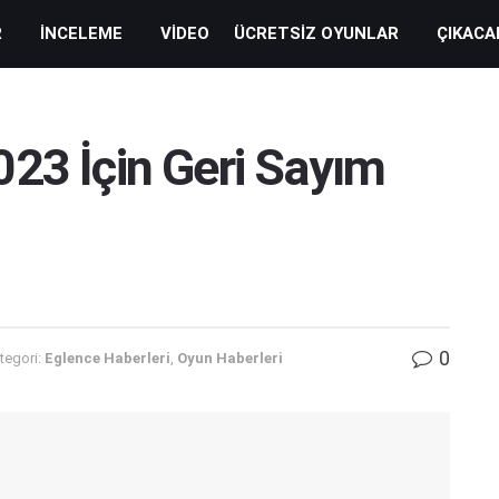
R
İNCELEME
VIDEO
ÜCRETSIZ OYUNLAR
ÇIKACA
23 İçin Geri Sayım
0
tegori:
Eglence Haberleri
,
Oyun Haberleri