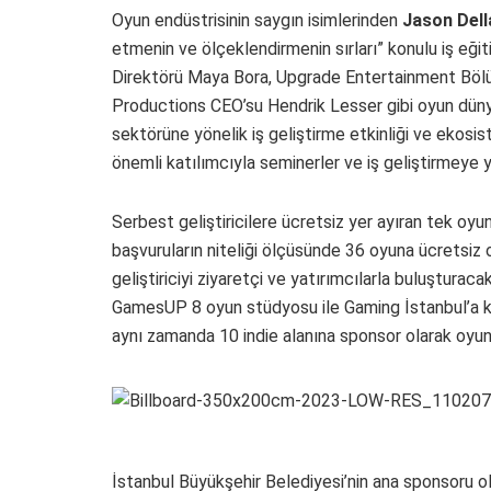
Oyun endüstrisinin saygın isimlerinden
Jason Del
etmenin ve ölçeklendirmenin sırları” konulu iş eğ
Direktörü Maya Bora, Upgrade Entertainment Böl
Productions CEO’su Hendrik Lesser gibi oyun dünya
sektörüne yönelik iş geliştirme etkinliği ve ekos
önemli katılımcıyla seminerler ve iş geliştirmeye 
Serbest geliştiricilere ücretsiz yer ayıran tek oyun
başvuruların niteliği ölçüsünde 36 oyuna ücretsiz
geliştiriciyi ziyaretçi ve yatırımcılarla buluştura
GamesUP 8 oyun stüdyosu ile Gaming İstanbul’a katı
aynı zamanda 10 indie alanına sponsor olarak oyun g
İstanbul Büyükşehir Belediyesi’nin ana sponsoru