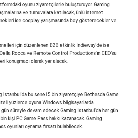
tformdaki oyunu ziyaretçilerle buluşturuyor. Gaming
laşmalarına ve turnuvalara katılacak, ünlü internet
tenekleri ise cosplay yarışmasında boy gösterecekler ve
elleri için düzenlenen B2B etkinlik Indieway’de ise
n Della Rocca ve Remote Control Productions’ın CEO’su
leri konuşmacı olarak yer alacak.
ing İstanbul’da bu sene15 bin ziyaretçiye Bethesda Game
iteli yüzlerce oyuna Windows bilgisayarlarda
 Üç gün süreyle devam edecek Gaming İstanbul’da her gün
 15 bin kişi PC Game Pass hakkı kazanacak. Gaming
s oyunları oynama fırsatı bulabilecek.