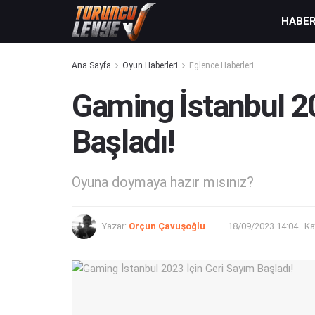
HABE
Ana Sayfa
Oyun Haberleri
Eglence Haberleri
Gaming İstanbul 20
Başladı!
Oyuna doymaya hazır mısınız?
Yazar:
Orçun Çavuşoğlu
18/09/2023 14:04
Ka