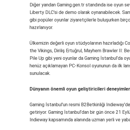
Diğer yandan Gaming.gen.tr standında ise oyun s
Liberty DLC’si de demo olarak oynanabilecek. S
gibi popüler oyunlar ziyaretçilerle buluşurken bi
hazırlanıyor.
Ülkemizin değerli oyun stüdyolarının hazırladığı
the Vikings, Diriliş Ertuğrul, Mayhem Brawler II: 
Pile Up gibi yeni oyunlar da Gaming İstanbul’da o
henüz açıklamayan PC-Konsol oyununun da ilk lans
sunulacak.
Dünyanın önemli oyun geliştiricileri deneyimle
Gaming İstanbul’un resmi B2Betkinliği Indieway’de
getiriyor. Gaming İstanbul’dan bir gün önce 21 Ey
Indieway kapsamında alanında uzman yerli ve yaba