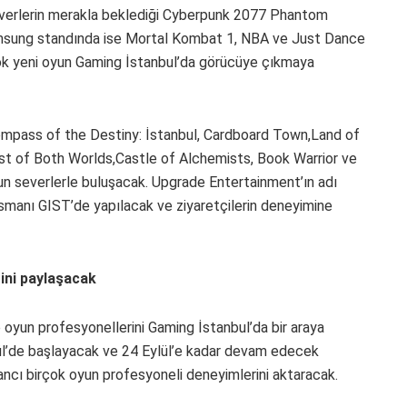
everlerin merakla beklediği Cyberpunk 2077 Phantom
amsung standında ise Mortal Kombat 1, NBA ve Just Dance
rçok yeni oyun Gaming İstanbul’da görücüye çıkmaya
 Compass of the Destiny: İstanbul, Cardboard Town,Land of
Best of Both Worlds,Castle of Alchemists, Book Warrior ve
yun severlerle buluşacak. Upgrade Entertainment’ın adı
manı GIST’de yapılacak ve ziyaretçilerin deneyimine
rini paylaşacak
 oyun profesyonellerini Gaming İstanbul’da bir araya
lül’de başlayacak ve 24 Eylül’e kadar devam edecek
ncı birçok oyun profesyoneli deneyimlerini aktaracak.