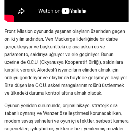
Front Mission oyununda yaşanan olayların üzerinden geçen
on iki yılın ardından, Ven Mackarge liderliğinde bir darbe
gerçekleşiyor ve başkentteki üç ana askeri üs ve
parlamento, saldırıya uğruyor ve ele geçiriliyor. Bunun
üzerine de O.C.U. (Okyanusya Kooperatif Birliği), saldırılara
karşılık vererek Alordesh’i isyancıların elinden almak için
orduyu gönderiyor ve olaylar da böylece gelişmeye başlıyor.
Bize düşen ise O.C.U. askeri mangalarının rolünü üstlenmek
ve ülkedeki durumu kontrol altına almak olacak.
Oyunun yeniden sürümünde, orijinal hikaye, stratejik sıra
tabanlı oynanış ve Wanzer özelleştirmesi korunacak iken,
modern savaş sahneleri ve oyun içi efektler, serbest kamera
seçenekleri, iyileştirilmiş yükleme hızı, yenilenmiş müzikler