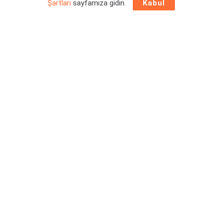
Şartları
sayfamıza gidin.
Kabul
Palworld oynamak isteyen PlayStation kullanıcıları için
büyük özlem sonunda bitiyor gibi görünüyor. Yakın bir zaman
önce yayınlanan yeni bir listeleme gösteriyor ki,
Palworld’ün PlayStation 5 versiyonu
için bu ayın sonlarına
doğru başlayacak olan Tokyo Game Show bekleniyor.