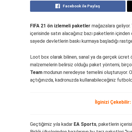
Facebook ile Paylaş
FIFA 21 ön izlemeli paketler
mağazalara geliyor. 
içerisinde satın alacağınız bazı paketlerin içinde
sayede devletlerin baskı kurmaya başladığı rastgel
Loot box olarak bilinen, sanal ya da gerçek ücret 
malzemelerin belirsiz olduğu paket yöntemi, birçok
Team
modunun neredeyse temelini oluşturuyor. Oyu
açtığınızda, kadronuzda kullanabileceğiniz futbolc
İlginizi Çekebilir:
Geçtiğimiz yıla kadar
EA Sports
, paketlerin içeri
Birliği ülkelerinden bazılarının bu tarz paketleri 