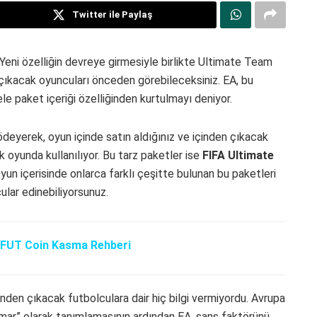
Twitter ile Paylaş
Yeni özelliğin devreye girmesiyle birlikte Ultimate Team
n çıkacak oyuncuları önceden görebileceksiniz. EA, bu
e paket içeriği özelliğinden kurtulmayı deniyor.
ödeyerek, oyun içinde satın aldığınız ve içinden çıkacak
 oyunda kullanılıyor. Bu tarz paketler ise
FIFA Ultimate
n içerisinde onlarca farklı çeşitte bulunan bu paketleri
ular edinebiliyorsunuz.
FUT Coin Kasma Rehberi
sinden çıkacak futbolculara dair hiç bilgi vermiyordu. Avrupa
“kumar” olarak tanımlamasının ardından EA, şans faktörünü