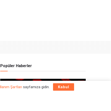
Popüler Haberler
OYUN HABERLERI
llanım Şartları
sayfamıza gidin.
Kabul