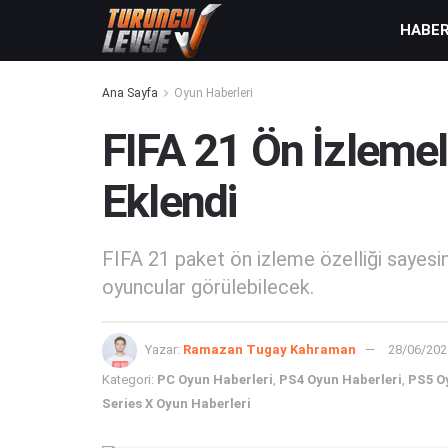
HABE
Ana Sayfa
Oyun Haberleri
FIFA 21 Ön İzleme
Eklendi
FIFA 21 paket ön izleme özelliği sayes
oyuncular görülebilecek.
Yazar:
Ramazan Tugay Kahraman
28/06/202
Kategori:
PC Oyun Haberleri
,
PS4 Oyun Haberleri
,
PS5 O
Series X Oyun Haberleri