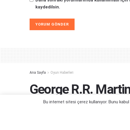
Daha sonraki yorumlarımda kullanılması için 
kaydedilsin.
Alternative:
Ana Sayfa
Oyun Haberleri
George R.R. Marti
Konuştu
Bu internet sitesi çerez kullanıyor. Bunu kabu
George R.R. Martin Elden Ring hikayesi v