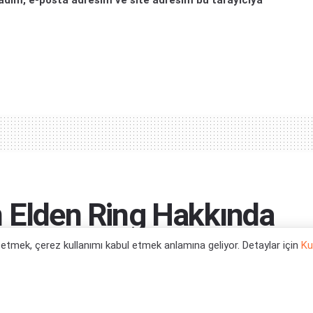
adım, e-posta adresim ve site adresim bu tarayıcıya
n Elden Ring Hakkında
l etmek, çerez kullanımı kabul etmek anlamına geliyor. Detaylar için
Ku
e çalışmaları hakkında açıklamalar yaptı.