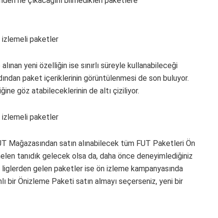
sinden ne çıkacağını bilmedikleri paketlere
lınan yeni özelliğin ise sınırlı süreyle kullanabileceği
ardından paket içeriklerinin görüntülenmesi de son buluyor.
ine göz atabileceklerinin de altı çiziliyor.
FUT Mağazasından satın alınabilecek tüm FUT Paketleri Ön
melen tanıdık gelecek olsa da, daha önce deneyimlediğiniz
a liglerden gelen paketler ise ön izleme kampanyasında
ı bir Önizleme Paketi satın almayı seçerseniz, yeni bir