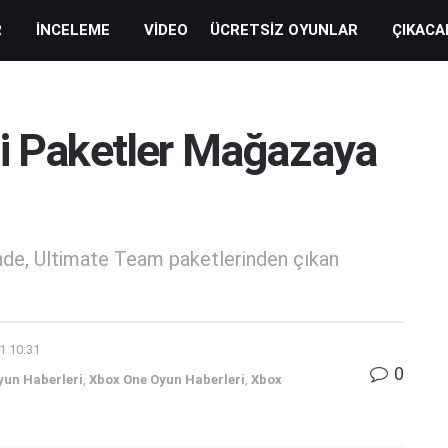
R
İNCELEME
VIDEO
ÜCRETSIZ OYUNLAR
ÇIKACA
li Paketler Mağazaya
inde, Ultimate Team paketlerinden çıkan
1 10:31
0
yun Haberleri
,
Xbox One Oyun Haberleri
,
Xbox