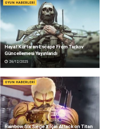
OYUN HABERLERI
Hayat Kurtaran Escape From Tarkov
Güncellemesi Yayınlandı
26/12/2025
OYUN HABERLERI
Rainbow Six Siege X İçin Attack on Titan