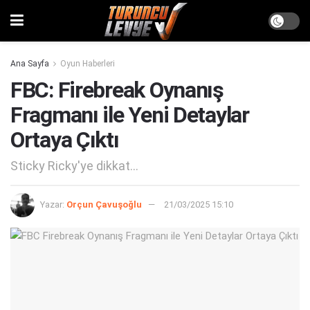
Ana Sayfa
Oyun Haberleri
FBC: Firebreak Oynanış
Fragmanı ile Yeni Detaylar
Ortaya Çıktı
Sticky Ricky'ye dikkat...
Yazar:
Orçun Çavuşoğlu
21/03/2025 15:10