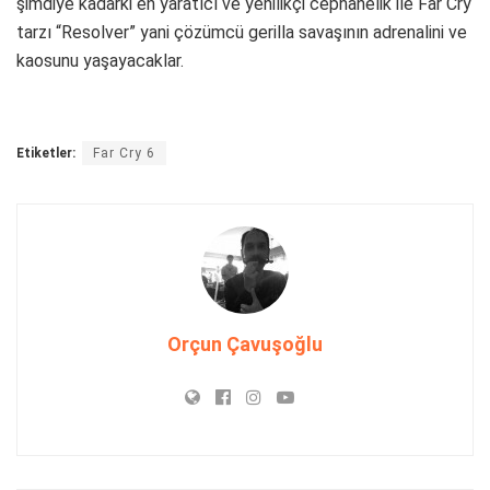
şimdiye kadarki en yaratıcı ve yenilikçi cephanelik ile Far Cry
tarzı “Resolver” yani çözümcü gerilla savaşının adrenalini ve
kaosunu yaşayacaklar.
Etiketler:
Far Cry 6
Orçun Çavuşoğlu