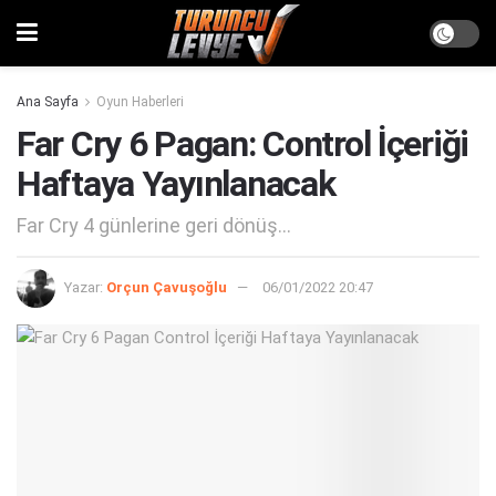
Ana Sayfa
Oyun Haberleri
Far Cry 6 Pagan: Control İçeriği
Haftaya Yayınlanacak
Far Cry 4 günlerine geri dönüş...
Yazar:
Orçun Çavuşoğlu
06/01/2022 20:47