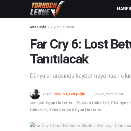
HABE
Ana Sayfa
Oyun Haberleri
Far Cry 6: Lost Be
Tanıtılacak
Dünyalar arasında kaybolmaya hazır olun.
Yazar:
Orçun Çavuşoğlu
26/11/2022 01:36
Kategori:
Oyun Haberleri
,
PC Oyun Haberleri
,
PS4 Oyun 
Haberleri
,
Xbox Series X Oyun Haberleri