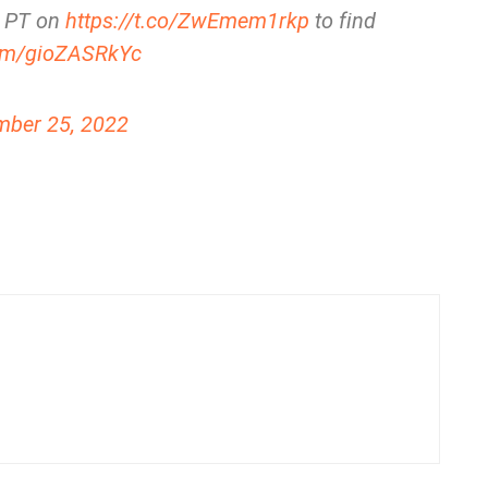
M PT on
https://t.co/ZwEmem1rkp
to find
com/gioZASRkYc
ber 25, 2022