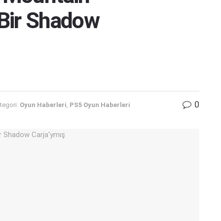
 Bir Shadow
0
tegori:
Oyun Haberleri
,
PS5 Oyun Haberleri