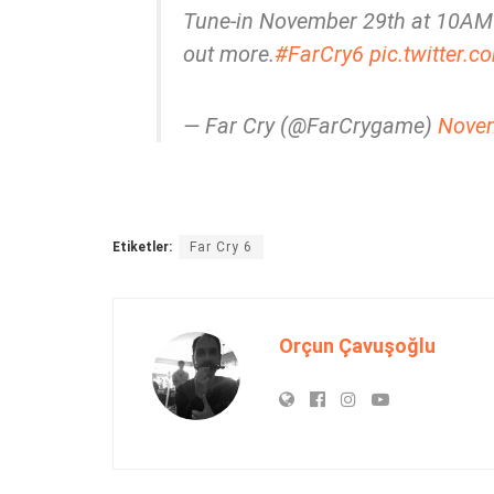
Tune-in November 29th at 10A
out more.
#FarCry6
pic.twitter.
— Far Cry (@FarCrygame)
Novem
Etiketler:
Far Cry 6
Orçun Çavuşoğlu