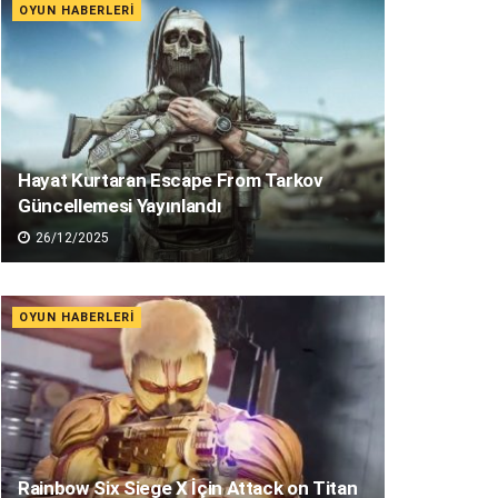
OYUN HABERLERI
Hayat Kurtaran Escape From Tarkov
Güncellemesi Yayınlandı
26/12/2025
OYUN HABERLERI
Rainbow Six Siege X İçin Attack on Titan