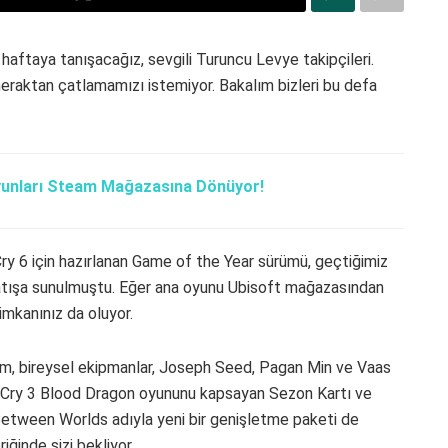
haftaya tanışacağız, sevgili Turuncu Levye takipçileri.
 meraktan çatlamamızı istemiyor. Bakalım bizleri bu defa
yunları Steam Mağazasına Dönüyor!
y 6 için hazırlanan Game of the Year sürümü, geçtiğimiz
 satışa sunulmuştu. Eğer ana oyunu Ubisoft mağazasından
 imkanınız da oluyor.
şim, bireysel ekipmanlar, Joseph Seed, Pagan Min ve Vaas
ar Cry 3 Blood Dragon oyununu kapsayan Sezon Kartı ve
Between Worlds adıyla yeni bir genişletme paketi de
iğinde sizi bekliyor.