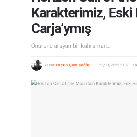
Karakterimiz, Eski
Carja’ymış
Onurunu arayan bir kahraman...
Yazar:
Orçun Çavuşoğlu
25/11/2022 21:53
Ka