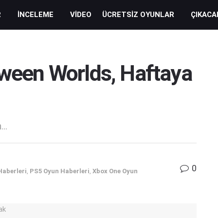
R
İNCELEME
VIDEO
ÜCRETSIZ OYUNLAR
ÇIKACA
tween Worlds, Haftaya
..
0
Haberleri
,
PS5 Oyun Haberleri
,
Xbox One Oyun