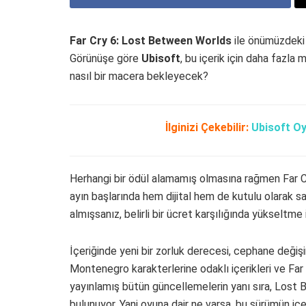
Far Cry 6: Lost Between Worlds
ile önümüzdeki 
Görünüşe göre
Ubisoft
, bu içerik için daha fazla
nasıl bir macera bekleyecek?
İlginizi Çekebilir:
Ubisoft O
Herhangi bir ödül alamamış olmasına rağmen Far Cr
ayın başlarında hem dijital hem de kutulu olarak
almışsanız, belirli bir ücret karşılığında yükseltme
İçeriğinde yeni bir zorluk derecesi, cephane deği
Montenegro karakterlerine odaklı içerikleri ve F
yayınlamış bütün güncellemelerin yanı sıra, Lost 
bulunuyor. Yani oyuna dair ne varsa, bu sürümün içer