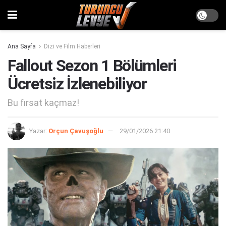
Ana Sayfa
Dizi ve Film Haberleri
Fallout Sezon 1 Bölümleri
Ücretsiz İzlenebiliyor
Bu fırsat kaçmaz!
Yazar:
Orçun Çavuşoğlu
29/01/2026 21:40