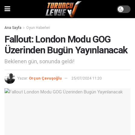
Ana Sayfa
Oyun Haberleri
Fallout: London Modu GOG
Üzerinden Bugün Yayınlanacak
Beklenen gün, sonunda geldi!
Yazar:
Orçun Çavuşoğlu
25/07/2024 11:20