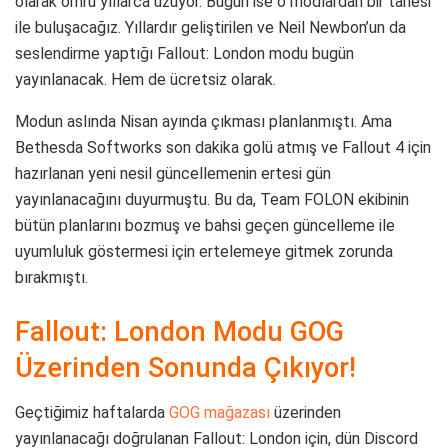
olarak ömrü yıllarca uzuyor. Bugün ise o modlardan bir tanesi
ile buluşacağız. Yıllardır geliştirilen ve Neil Newbon’un da
seslendirme yaptığı Fallout: London modu bugün
yayınlanacak. Hem de ücretsiz olarak.
Modun aslında Nisan ayında çıkması planlanmıştı. Ama
Bethesda Softworks son dakika golü atmış ve Fallout 4 için
hazırlanan yeni nesil güncellemenin ertesi gün
yayınlanacağını duyurmuştu. Bu da, Team FOLON ekibinin
bütün planlarını bozmuş ve bahsi geçen güncelleme ile
uyumluluk göstermesi için ertelemeye gitmek zorunda
bırakmıştı.
Fallout: London Modu GOG
Üzerinden Sonunda Çıkıyor!
Geçtiğimiz haftalarda
GOG mağazası
üzerinden
yayınlanacağı doğrulanan Fallout: London için, dün Discord