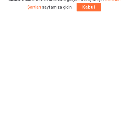
Yazar:
Orçun Çavuşoğlu
23/06/2026 14:22
Şartları
sayfamıza gidin.
Kabul
Bildiğiniz gibi P.T. demosu ile Silent Hills, akıllarda büyük bir
yer edinmişti. GamesCom 2014 sırasında hayli ilginç bir
şekilde duyurulmuş olup, ertesi yıl Konami ile yaşanan
husumetten dolayı iptal edilmiş ve hevesimiz de