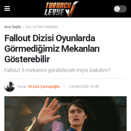
Ana Sayfa
Dizi ve Film Haberleri
Fallout Dizisi Oyunlarda
Görmediğimiz Mekanları
Gösterebilir
Fallout 5 mekanını görebilecek miyiz bakalım?
Yazar:
Orçun Çavuşoğlu
23/06/2026 16:48