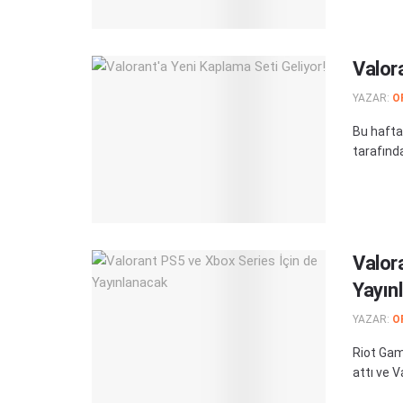
Valor
YAZAR:
O
Bu hafta
tarafında
Valor
Yayın
YAZAR:
O
Riot Gam
attı ve V