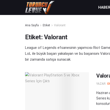
HABE
Ana Sayfa
Etiket
Valorant
Etiket:
Valorant
League of Legends efsanesinin yapımcısı Riot Games,
LoL ile büyük başarı yakalayan ve bu başarısını Valo
bir zamanda satışa sunacak.
Valora
YAZAR:
O
Haziran 
Series ku
konsolunu