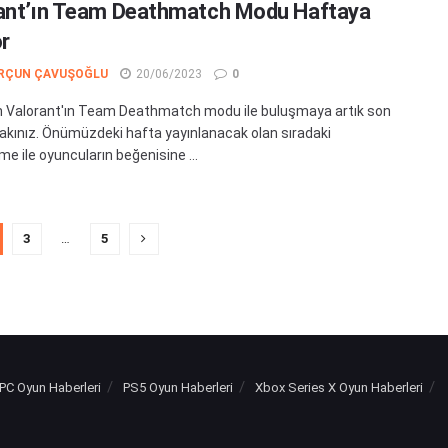
ant’ın Team Deathmatch Modu Haftaya
or
RÇUN ÇAVUŞOĞLU
20/06/2023
0
 Valorant'ın Team Deathmatch modu ile buluşmaya artık son
akınız. Önümüzdeki hafta yayınlanacak olan sıradaki
e ile oyuncuların beğenisine ...
3
…
5
PC Oyun Haberleri
PS5 Oyun Haberleri
Xbox Series X Oyun Haberleri