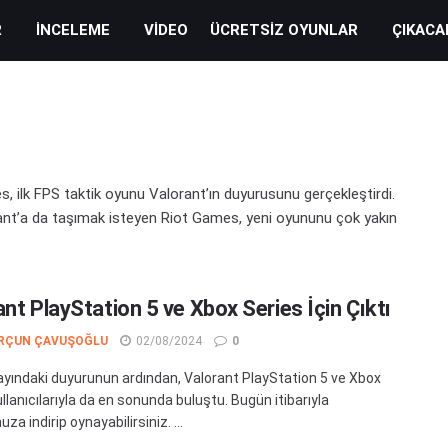
R
İNCELEME
VIDEO
ÜCRETSIZ OYUNLAR
ÇIKACA
 ilk FPS taktik oyunu Valorant’ın duyurusunu gerçekleştirdi.
rant’a da taşımak isteyen Riot Games, yeni oyununu çok yakın
nt PlayStation 5 ve Xbox Series İçin Çıktı
RÇUN ÇAVUŞOĞLU
02/08/2024
0
ayındaki duyurunun ardından, Valorant PlayStation 5 ve Xbox
llanıcılarıyla da en sonunda buluştu. Bugün itibarıyla
za indirip oynayabilirsiniz. ...