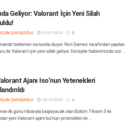
a Geliyor: Valorant İçin Yeni Silah
uldu!
RÇUN ÇAVUŞOĞLU
07/01/2024
0
andır beklenen sonunda oluyor. Riot Games tarafından yapılan
ru ile Valorant için yeni silah geliyor. Detaylar haberimizde sizi ...
alorant Ajanı Iso’nun Yetenekleri
andırıldı
RÇUN ÇAVUŞOĞLU
20/10/2023
0
nın ilk günü itibarıyla başlayacak olan Bölüm 7 Kısım 3 ile
lan yeni Valorant ajanı Iso'nun yetenekleri ile ...