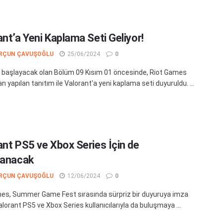
ant’a Yeni Kaplama Seti Geliyor!
RÇUN ÇAVUŞOĞLU
25/06/2024
0
 başlayacak olan Bölüm 09 Kısım 01 öncesinde, Riot Games
n yapılan tanıtım ile Valorant'a yeni kaplama seti duyuruldu. ...
ant PS5 ve Xbox Series İçin de
lanacak
RÇUN ÇAVUŞOĞLU
12/06/2024
0
es, Summer Game Fest sırasında sürpriz bir duyuruya imza
alorant PS5 ve Xbox Series kullanıcılarıyla da buluşmaya ...