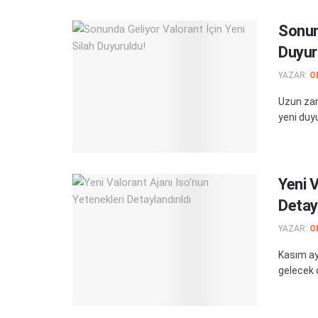
Sonund
Duyur
YAZAR:
O
Uzun zam
yeni duyu
Yeni V
Detayl
YAZAR:
O
Kasım ayı
gelecek o