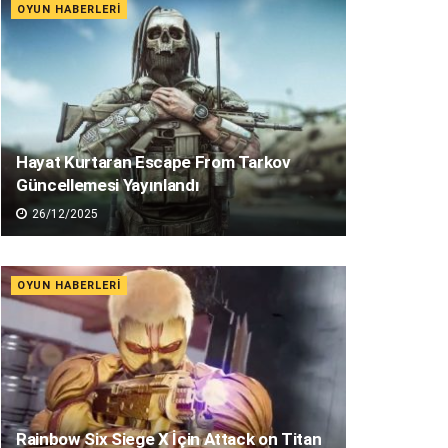
OYUN HABERLERI
Hayat Kurtaran Escape From Tarkov
Güncellemesi Yayınlandı
26/12/2025
OYUN HABERLERI
Rainbow Six Siege X İçin Attack on Titan