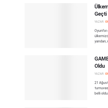
Ülkem
Geçti
YAZAR:
O
Oyunfor.
ülkemizde
yandan, m
GAMEO
Oldu
YAZAR:
O
21 Ağust
turnuvas
belli oldu. 