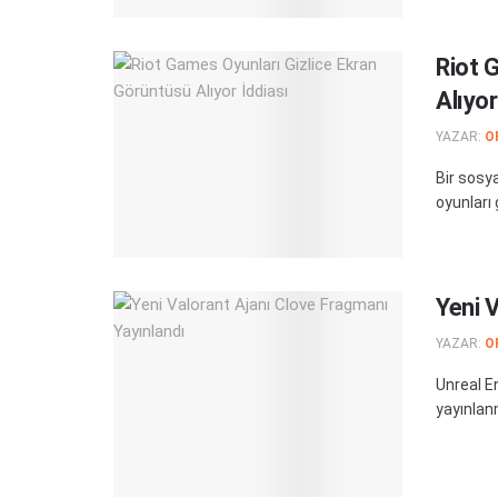
Riot 
Alıyor
YAZAR:
O
Bir sosy
oyunları 
Yeni 
YAZAR:
O
Unreal En
yayınlan