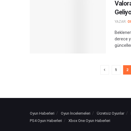
Valor
Geliy
YAZAR:
O
Beklenen
derece y
güncellem
1
2
Oyun Haberleri
Oyun İncelemeleri
Ücretsiz Oyunlar
PS4 Oyun Haberleri
Xbox One Oyun Haberleri