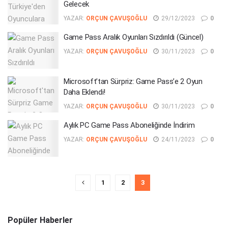
Gelecek
YAZAR:
ORÇUN ÇAVUŞOĞLU
29/12/2023
0
Game Pass Aralık Oyunları Sızdırıldı (Güncel)
YAZAR:
ORÇUN ÇAVUŞOĞLU
30/11/2023
0
Microsoft’tan Sürpriz: Game Pass’e 2 Oyun
Daha Eklendi!
YAZAR:
ORÇUN ÇAVUŞOĞLU
30/11/2023
0
Aylık PC Game Pass Aboneliğinde İndirim
YAZAR:
ORÇUN ÇAVUŞOĞLU
24/11/2023
0
1
2
3
Popüler Haberler