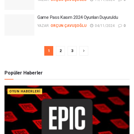
Game Pass Kasım 2024 Oyunları Duyuruldu
YAZAR:
ORÇUN ÇAVUŞOĞLU
04/11/2024
0
1
2
3
Popüler Haberler
OYUN HABERLERI