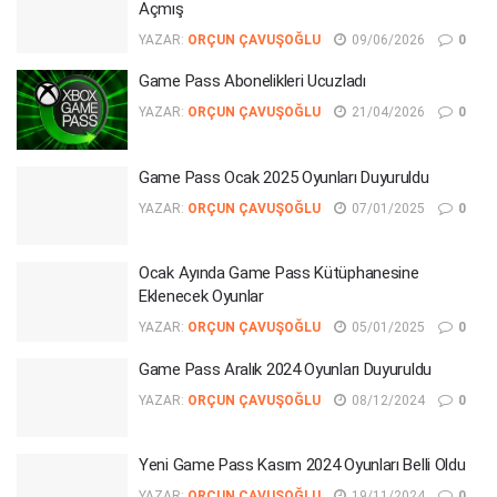
Açmış
YAZAR:
ORÇUN ÇAVUŞOĞLU
09/06/2026
0
Game Pass Abonelikleri Ucuzladı
YAZAR:
ORÇUN ÇAVUŞOĞLU
21/04/2026
0
Game Pass Ocak 2025 Oyunları Duyuruldu
YAZAR:
ORÇUN ÇAVUŞOĞLU
07/01/2025
0
Ocak Ayında Game Pass Kütüphanesine
Eklenecek Oyunlar
YAZAR:
ORÇUN ÇAVUŞOĞLU
05/01/2025
0
Game Pass Aralık 2024 Oyunları Duyuruldu
YAZAR:
ORÇUN ÇAVUŞOĞLU
08/12/2024
0
Yeni Game Pass Kasım 2024 Oyunları Belli Oldu
YAZAR:
ORÇUN ÇAVUŞOĞLU
19/11/2024
0