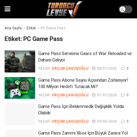
Ana Sayfa
Etiket
PC Game Pass
Etiket:
PC Game Pass
Game Pass Servisine Gears of War: Reloaded ve
Dahası Geliyor
YAZAR:
ORÇUN ÇAVUŞOĞLU
08/07/2026
0
Game Pass Abone Sayısı Açısından Zorlanıyor!
100 Milyon Hedefi Tutacak Mi?
YAZAR:
ORÇUN ÇAVUŞOĞLU
07/07/2026
0
Game Pass İçin Beklenmedik Değişiklik Yolda
Olabilir
YAZAR:
ORÇUN ÇAVUŞOĞLU
29/06/2026
0
Game Pass Zammı Xbox İçin Büyük Zarara Yol