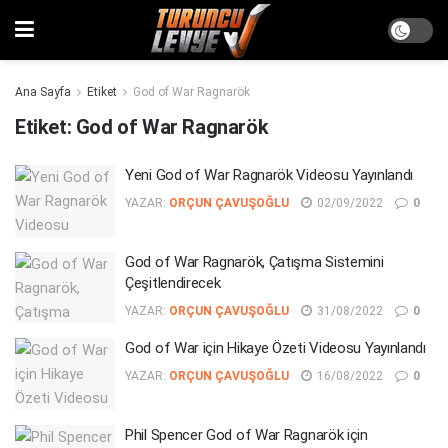
Ana Sayfa
Etiket
God of War Ragnarök
Etiket:
God of War Ragnarök
Yeni God of War Ragnarök Videosu Yayınlandı
YAZAR:
ORÇUN ÇAVUŞOĞLU
02/09/2022
0
God of War Ragnarök, Çatışma Sistemini
Çeşitlendirecek
YAZAR:
ORÇUN ÇAVUŞOĞLU
31/08/2022
0
God of War için Hikaye Özeti Videosu Yayınlandı
YAZAR:
ORÇUN ÇAVUŞOĞLU
16/08/2022
0
Phil Spencer God of War Ragnarök için