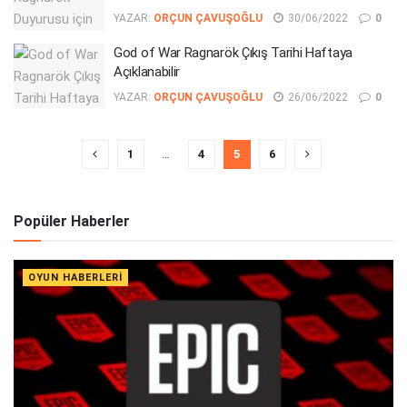
YAZAR:
ORÇUN ÇAVUŞOĞLU
30/06/2022
0
God of War Ragnarök Çıkış Tarihi Haftaya
Açıklanabilir
YAZAR:
ORÇUN ÇAVUŞOĞLU
26/06/2022
0
1
…
4
5
6
Popüler Haberler
OYUN HABERLERI