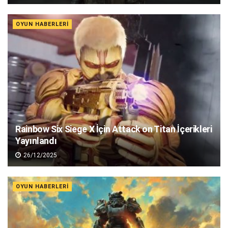
OYUN HABERLERI
Rainbow Six Siege X İçin Attack on Titan İçerikleri
Yayınlandı
26/12/2025
OYUN HABERLERI