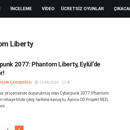
R
İNCELEME
VIDEO
ÜCRETSIZ OYUNLAR
ÇIKACA
om Liberty
punk 2077: Phantom Liberty, Eylül’de
r!
RÇUN ÇAVUŞOĞLU
12/06/2023
0
iz yıl içerisinde duyurulmuş olan Cyberpunk 2077: Phantom
en nihayetinde çıkış tarihine kavuştu. Ayrıca CD Projekt RED,
ni ...