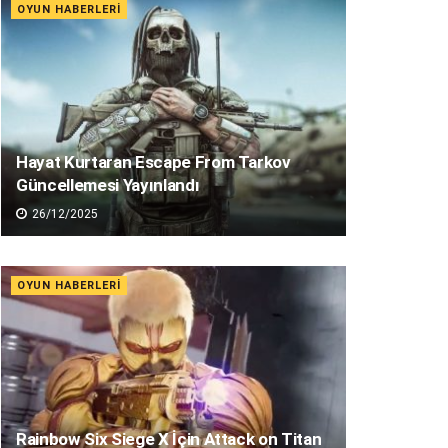
OYUN HABERLERI
Hayat Kurtaran Escape From Tarkov
Güncellemesi Yayınlandı
26/12/2025
OYUN HABERLERI
Rainbow Six Siege X İçin Attack on Titan