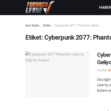
HABE
Ana Sayfa
Etiket
Cyberpunk 2077: Phantom Liberty
Etiket:
Cyberpunk 2077: Phant
Cyber
Geliyo
YAZAR:
O
Geçtiğim
Liberty, 
bizlere ye