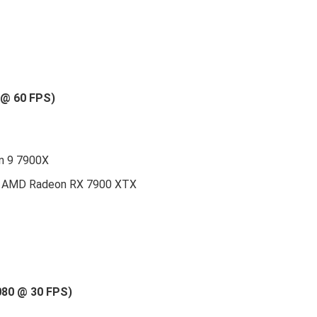
p @ 60 FPS)
en 9 7900X
ya AMD Radeon RX 7900 XTX
1080 @ 30 FPS)