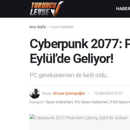
HABE
Ana Sayfa
Oyun Haberleri
Cyberpunk 2077: P
Eylül’de Geliyor!
PC gereksinimleri de belli oldu...
Yazar:
Orçun Çavuşoğlu
12/06/2023 01:27
Kategori:
Oyun Haberleri
,
PC Oyun Haberleri
,
PS5 Oyun 