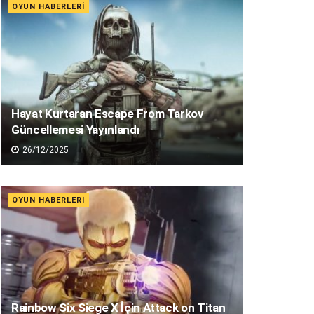
OYUN HABERLERI
Hayat Kurtaran Escape From Tarkov
Güncellemesi Yayınlandı
26/12/2025
OYUN HABERLERI
Rainbow Six Siege X İçin Attack on Titan