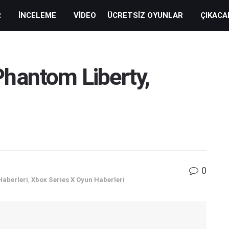
R
İNCELEME
VIDEO
ÜCRETSIZ OYUNLAR
ÇIKACA
hantom Liberty,
0
Haberleri
,
Xbox Series X Oyun Haberleri