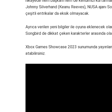
hikayede hem başkanı hem de kendimizi kurtarmamızı
Johnny Silverhand (Keanu Reeves), NUSA ajanı Sol
çeşitli entrikalar da eksik olmayacak.
Ayrıca verilen yeni bilgiler ile oyuna eklenecek o
Songbird de dikkat çeken karakterler arasında olaca
Xbox Games Showcase 2023 sunumunda yayınlanan
atabilirsiniz.