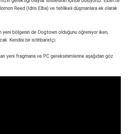
n gerektiği olaylar silsilesinin içinde buluyoruz. Elbette
omon Reed (Idris Elba) ve tehlikeli düşmanlara ek olarak
lan yeni bölgenin de Dogtown olduğunu öğreniyor iken,
k. Kendisi bir istihbaratçı.
 yeni fragmana ve PC gereksinimlerine aşağıdan göz