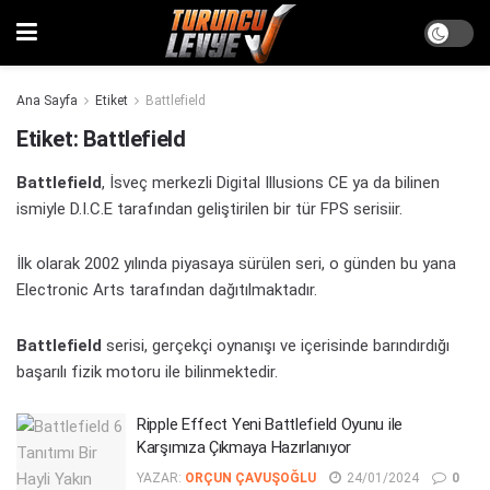
Ana Sayfa
Etiket
Battlefield
Etiket:
Battlefield
Battlefield
, İsveç merkezli Digital Illusions CE ya da bilinen
ismiyle D.I.C.E tarafından geliştirilen bir tür FPS serisiir.
İlk olarak 2002 yılında piyasaya sürülen seri, o günden bu yana
Electronic Arts tarafından dağıtılmaktadır.
Battlefield
serisi, gerçekçi oynanışı ve içerisinde barındırdığı
başarılı fizik motoru ile bilinmektedir.
Ripple Effect Yeni Battlefield Oyunu ile
Karşımıza Çıkmaya Hazırlanıyor
YAZAR:
ORÇUN ÇAVUŞOĞLU
24/01/2024
0