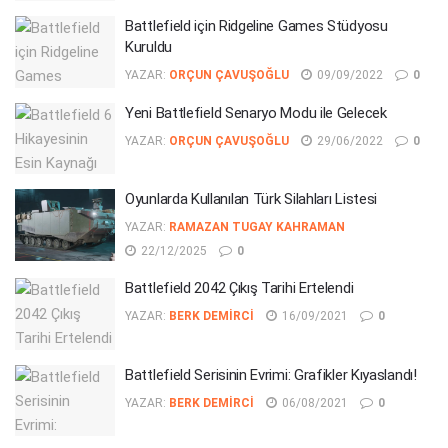
Battlefield için Ridgeline Games Stüdyosu
Kuruldu
YAZAR:
ORÇUN ÇAVUŞOĞLU
09/09/2022
0
Yeni Battlefield Senaryo Modu ile Gelecek
YAZAR:
ORÇUN ÇAVUŞOĞLU
29/06/2022
0
Oyunlarda Kullanılan Türk Silahları Listesi
YAZAR:
RAMAZAN TUGAY KAHRAMAN
22/12/2025
0
Battlefield 2042 Çıkış Tarihi Ertelendi
YAZAR:
BERK DEMIRCI
16/09/2021
0
Battlefield Serisinin Evrimi: Grafikler Kıyaslandı!
YAZAR:
BERK DEMIRCI
06/08/2021
0