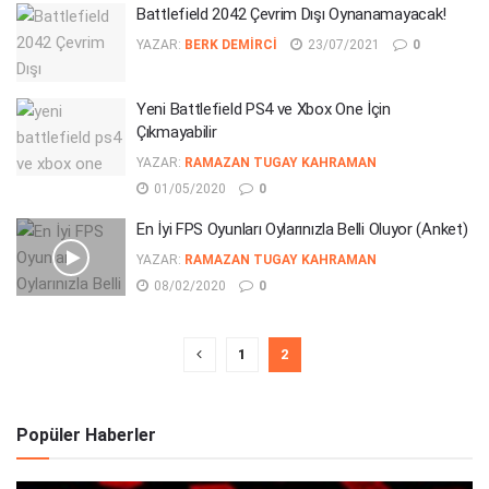
Battlefield 2042 Çevrim Dışı Oynanamayacak!
YAZAR:
BERK DEMIRCI
23/07/2021
0
Yeni Battlefield PS4 ve Xbox One İçin
Çıkmayabilir
YAZAR:
RAMAZAN TUGAY KAHRAMAN
01/05/2020
0
En İyi FPS Oyunları Oylarınızla Belli Oluyor (Anket)
YAZAR:
RAMAZAN TUGAY KAHRAMAN
08/02/2020
0
1
2
Popüler Haberler