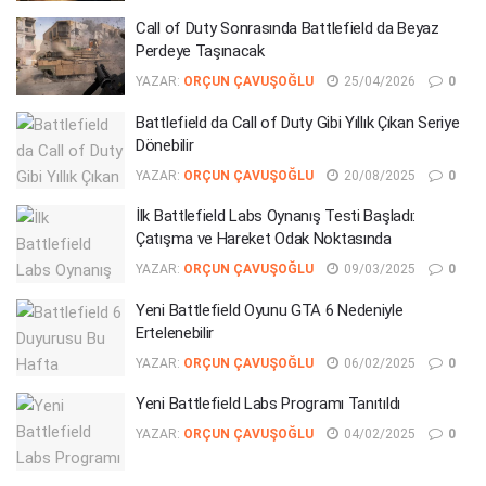
Call of Duty Sonrasında Battlefield da Beyaz
Perdeye Taşınacak
YAZAR:
ORÇUN ÇAVUŞOĞLU
25/04/2026
0
Battlefield da Call of Duty Gibi Yıllık Çıkan Seriye
Dönebilir
YAZAR:
ORÇUN ÇAVUŞOĞLU
20/08/2025
0
İlk Battlefield Labs Oynanış Testi Başladı:
Çatışma ve Hareket Odak Noktasında
YAZAR:
ORÇUN ÇAVUŞOĞLU
09/03/2025
0
Yeni Battlefield Oyunu GTA 6 Nedeniyle
Ertelenebilir
YAZAR:
ORÇUN ÇAVUŞOĞLU
06/02/2025
0
Yeni Battlefield Labs Programı Tanıtıldı
YAZAR:
ORÇUN ÇAVUŞOĞLU
04/02/2025
0