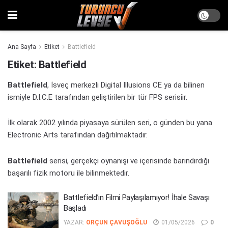
Ana Sayfa
Etiket
Battlefield
Etiket:
Battlefield
Battlefield
, İsveç merkezli Digital Illusions CE ya da bilinen
ismiyle D.I.C.E tarafından geliştirilen bir tür FPS serisiir.
İlk olarak 2002 yılında piyasaya sürülen seri, o günden bu yana
Electronic Arts tarafından dağıtılmaktadır.
Battlefield
serisi, gerçekçi oynanışı ve içerisinde barındırdığı
başarılı fizik motoru ile bilinmektedir.
Battlefield’ın Filmi Paylaşılamıyor! İhale Savaşı
Başladı
YAZAR:
ORÇUN ÇAVUŞOĞLU
01/05/2026
0