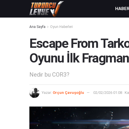
HABE
Ana Sayfa
Oyun Haberleri
Escape From Tarkov 
Oyunu İlk Fragman
Nedir bu COR3?
Yazar:
Orçun Çavuşoğlu
02/02/2026 01:08
Ka