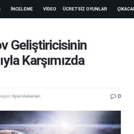
R
İNCELEME
VIDEO
ÜCRETSIZ OYUNLAR
ÇIKACA
Geliştiricisinin
ıyla Karşımızda
0
tegori:
Oyun Haberleri