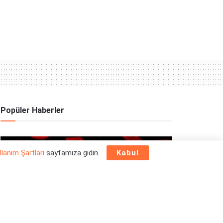
Popüler Haberler
OYUN HABERLERI
llanım Şartları
sayfamıza gidin.
Kabul
Epic Games Store Yılbaşı Ücretsiz Oyun