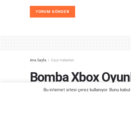
Alternative:
Ana Sayfa
Oyun Haberleri
Bomba Xbox Oyunl
Mağazasına Gelec
Bu internet sitesi çerez kullanıyor. Bunu kabu
İşte bu harika olur...
Yazar:
Orçun Çavuşoğlu
01/02/2026 22:06
Ka