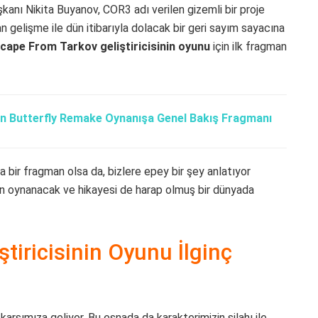
anı Nikita Buyanov, COR3 adı verilen gizemli bir proje
n gelişme ile dün itibarıyla dolacak bir geri sayım sayacına
cape From Tarkov geliştiricisinin oyunu
için ilk fragman
on Butterfly Remake Oynanışa Genel Bakış Fragmanı
 bir fragman olsa da, bizlere epey bir şey anlatıyor
ndan oynanacak ve hikayesi de harap olmuş bir dünyada
tiricisinin Oyunu İlginç
 karşımıza geliyor. Bu esnada da karakterimizin silahı ile