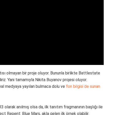
sı olmayan bir proje oluyor. Bununla birlikte Battlestate
iz. Yani tamamıyla Nikita Buyanov projesi oluyor.
syal medyaya yayılan bulmaca dolu ve
fon bilgisi de sunan
larak anılmış olsa da, ilk tanıtım fragmanının başlığı ile
ject Repent: Blue Mars, akla gelen ilk örnek olabilir.