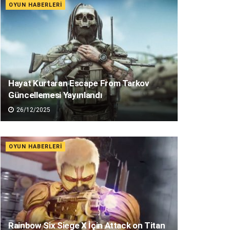
OYUN HABERLERI
Hayat Kurtaran Escape From Tarkov
Güncellemesi Yayınlandı
26/12/2025
OYUN HABERLERI
Rainbow Six Siege X İçin Attack on Titan