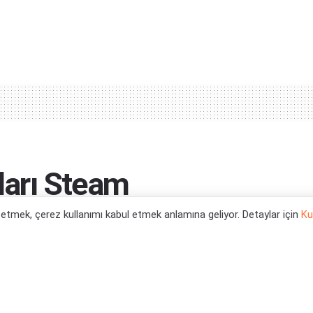
arı Steam
ekmiş
l etmek, çerez kullanımı kabul etmek anlamına geliyor. Detaylar için
Ku
0
tegori:
Oyun Haberleri
,
PC Oyun Haberleri