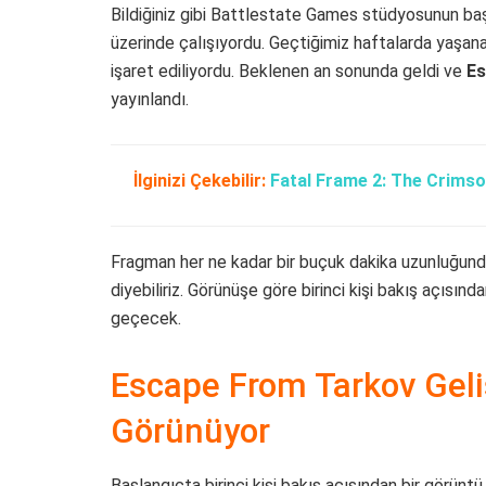
Bildiğiniz gibi Battlestate Games stüdyosunun başk
üzerinde çalışıyordu. Geçtiğimiz haftalarda yaşana
işaret ediliyordu. Beklenen an sonunda geldi ve
Es
yayınlandı.
İlginizi Çekebilir:
Fatal Frame 2: The Crims
Fragman her ne kadar bir buçuk dakika uzunluğunda
diyebiliriz. Görünüşe göre birinci kişi bakış açısı
geçecek.
Escape From Tarkov Geliş
Görünüyor
Başlangıçta birinci kişi bakış açısından bir görüntü