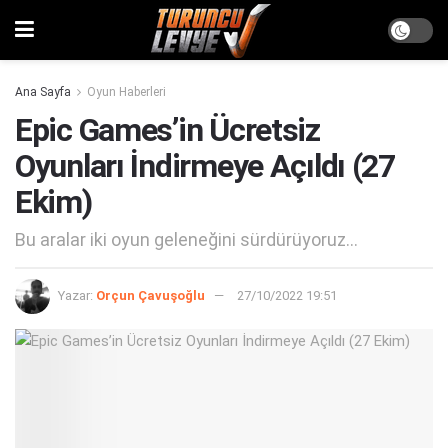
Ana Sayfa
Oyun Haberleri
Epic Games’in Ücretsiz
Oyunları İndirmeye Açıldı (27
Ekim)
Bu aralar iki oyun geleneğini sürdürüyoruz...
Yazar:
Orçun Çavuşoğlu
27/10/2022 19:51