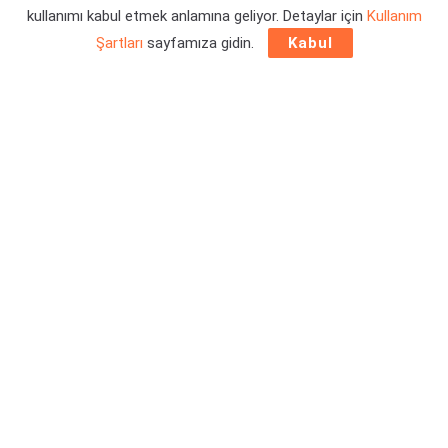
kullanımı kabul etmek anlamına geliyor. Detaylar için
Kullanım
Şartları
sayfamıza gidin.
Kabul
Ekran kartı üreticisi
NVIDIA
, yaptığı yeni duyuru ile
haftanın
yeni GeForce Now oyunları
listesini yayınladı. Ekim ayının
son haftasında, on iki yeni oyun daha aktif aboneler için
bulut sisteminin kütüphanesine ekleniyor. Detaylar
haberimizde.