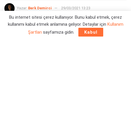
Yazar:
Berk Demirci
29/03/2021 13:23
Bu internet sitesi çerez kullanıyor. Bunu kabul etmek, çerez
kullanımı kabul etmek anlamına geliyor. Detaylar için
Kullanım
Şartları
sayfamıza gidin.
Kabul
Minecraft oyuncularının yarattığı kurgusal dünyaların zaman
zaman gerçekten de ilgi çekici olduğunu söylemek
gerekiyor. Bu sefer,
RDR 2 ve Minecraft
oyunlarını bir araya