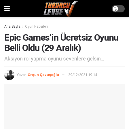
Ana Sayfa
Oyun Haberleri
Epic Games’in Ücretsiz Oyunu
Belli Oldu (29 Aralık)
Aksiyon rol yapma oyunu sevenlere gelsin...
Yazar:
Orçun Çavuşoğlu
29/12/2021 19:14