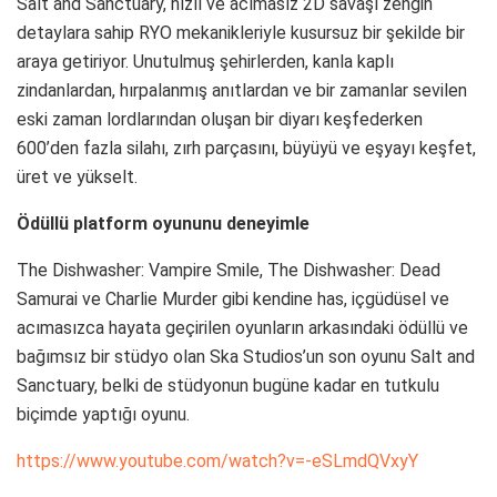
Salt and Sanctuary, hızlı ve acımasız 2D savaşı zengin
detaylara sahip RYO mekanikleriyle kusursuz bir şekilde bir
araya getiriyor. Unutulmuş şehirlerden, kanla kaplı
zindanlardan, hırpalanmış anıtlardan ve bir zamanlar sevilen
eski zaman lordlarından oluşan bir diyarı keşfederken
600’den fazla silahı, zırh parçasını, büyüyü ve eşyayı keşfet,
üret ve yükselt.
Ödüllü platform oyununu deneyimle
The Dishwasher: Vampire Smile, The Dishwasher: Dead
Samurai ve Charlie Murder gibi kendine has, içgüdüsel ve
acımasızca hayata geçirilen oyunların arkasındaki ödüllü ve
bağımsız bir stüdyo olan Ska Studios’un son oyunu Salt and
Sanctuary, belki de stüdyonun bugüne kadar en tutkulu
biçimde yaptığı oyunu.
https://www.youtube.com/watch?v=-eSLmdQVxyY