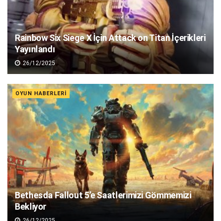
Rainbow Six Siege X İçin Attack on Titan İçerikleri
Yayınlandı
26/12/2025
OYUN HABERLERI
Bethesda Fallout 5’e Saatlerimizi Gömmemizi
Bekliyor
26/12/2025