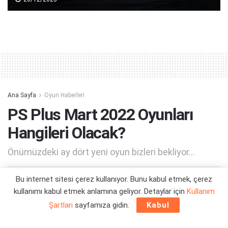
Ana Sayfa
Oyun Haberleri
PS Plus Mart 2022 Oyunları
Hangileri Olacak?
Önümüzdeki ay dört yeni oyun bizleri bekliyor...
Bu internet sitesi çerez kullanıyor. Bunu kabul etmek, çerez
Yazar:
Orçun Çavuşoğlu
01/03/2022 16:40
kullanımı kabul etmek anlamına geliyor. Detaylar için
Kullanım
Şartları
sayfamıza gidin.
Kabul