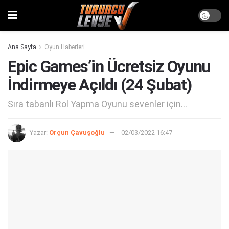
Ana Sayfa
Oyun Haberleri
Epic Games’in Ücretsiz Oyunu
İndirmeye Açıldı (24 Şubat)
Sıra tabanlı Rol Yapma Oyunu sevenler için...
Yazar:
Orçun Çavuşoğlu
02/03/2022 16:47