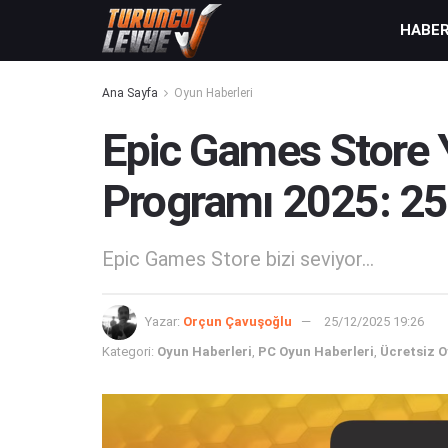
HABE
Ana Sayfa
Oyun Haberleri
Epic Games Store Y
Programı 2025: 25 
Epic Games Store bizi seviyor...
Yazar:
Orçun Çavuşoğlu
25/12/2025 19:26
Kategori:
Oyun Haberleri
,
PC Oyun Haberleri
,
Ücretsiz O