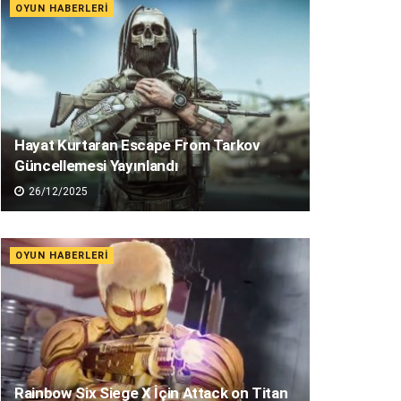
OYUN HABERLERI
Hayat Kurtaran Escape From Tarkov
Güncellemesi Yayınlandı
26/12/2025
OYUN HABERLERI
Rainbow Six Siege X İçin Attack on Titan