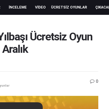
R
İNCELEME
VIDEO
ÜCRETSIZ OYUNLAR
ÇIKACA
ılbaşı Ücretsiz Oyun
Aralık
0
yunlar