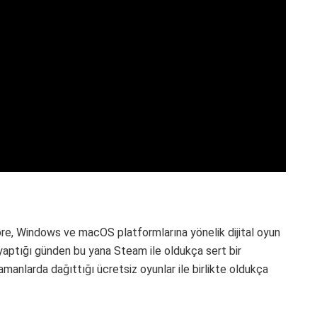
ore, Windows ve macOS platformlarına yönelik dijital oyun
 yaptığı günden bu yana Steam ile oldukça sert bir
manlarda dağıttığı ücretsiz oyunlar ile birlikte oldukça