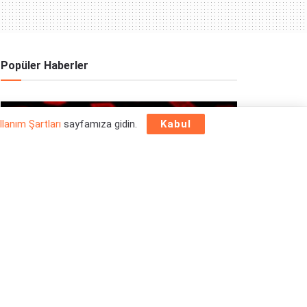
Popüler Haberler
OYUN HABERLERI
llanım Şartları
sayfamıza gidin.
Kabul
Epic Games Store Yılbaşı Ücretsiz Oyun
Programı 2025: 26 Aralık
26/12/2025
OYUN HABERLERI