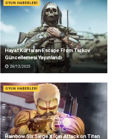
OYUN HABERLERI
Hayat Kurtaran Escape From Tarkov
Güncellemesi Yayınlandı
26/12/2025
OYUN HABERLERI
Rainbow Six Siege X İçin Attack on Titan