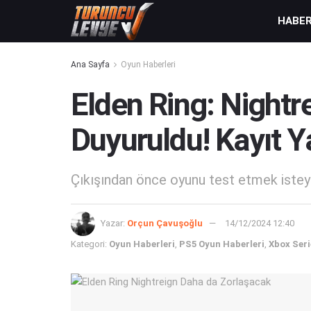
HABE
Ana Sayfa
Oyun Haberleri
Elden Ring: Nightr
Duyuruldu! Kayıt 
Çıkışından önce oyunu test etmek isteye
Yazar:
Orçun Çavuşoğlu
14/12/2024 12:40
Kategori:
Oyun Haberleri
,
PS5 Oyun Haberleri
,
Xbox Seri