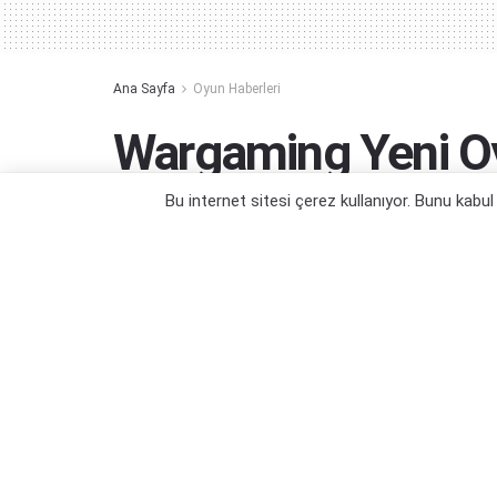
Ana Sayfa
Oyun Haberleri
Wargaming Yeni O
Steel Hunters
Bu internet sitesi çerez kullanıyor. Bunu kabu
Ünlü ekipten yeni bir deneyim...
Yazar:
Orçun Çavuşoğlu
14/12/2024 11:34
Kategori:
Oyun Haberleri
,
PC Oyun Haberleri
,
Ücretsiz O