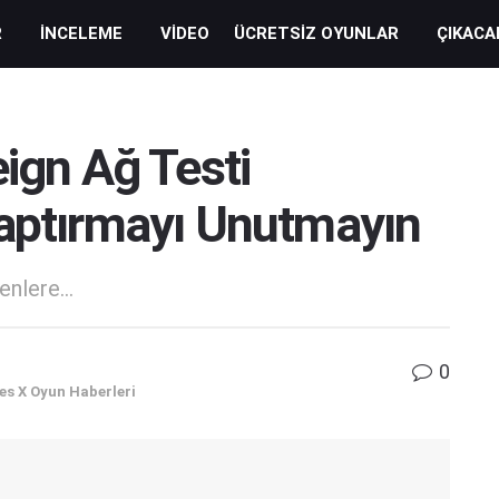
R
İNCELEME
VIDEO
ÜCRETSIZ OYUNLAR
ÇIKACA
eign Ağ Testi
Yaptırmayı Unutmayın
nlere...
0
es X Oyun Haberleri