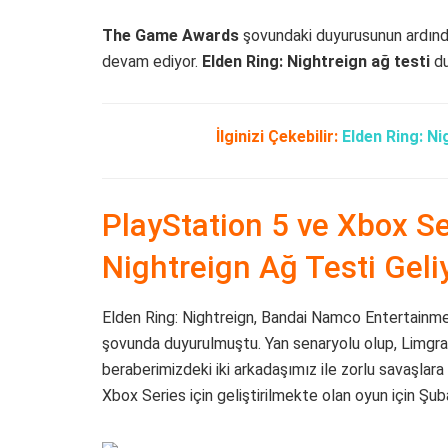
The Game Awards
şovundaki duyurusunun ardın
devam ediyor.
Elden Ring: Nightreign ağ testi
du
İlginizi Çekebilir:
Elden Ring: N
PlayStation 5 ve Xbox Se
Nightreign Ağ Testi Geli
Elden Ring: Nightreign, Bandai Namco Entertain
şovunda duyurulmuştu. Yan senaryolu olup, Limgrave
beraberimizdeki iki arkadaşımız ile zorlu savaşlar
Xbox Series için geliştirilmekte olan oyun için Şub