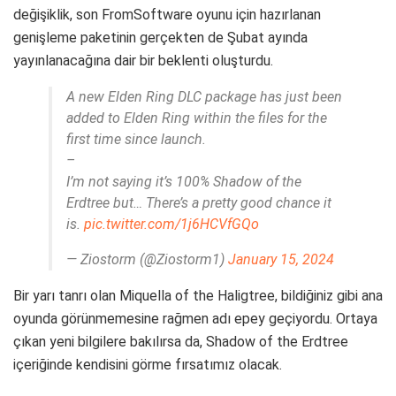
değişiklik, son FromSoftware oyunu için hazırlanan
genişleme paketinin gerçekten de Şubat ayında
yayınlanacağına dair bir beklenti oluşturdu.
A new Elden Ring DLC package has just been
added to Elden Ring within the files for the
first time since launch.
–
I’m not saying it’s 100% Shadow of the
Erdtree but… There’s a pretty good chance it
is.
pic.twitter.com/1j6HCVfGQo
— Ziostorm (@Ziostorm1)
January 15, 2024
Bir yarı tanrı olan Miquella of the Haligtree, bildiğiniz gibi ana
oyunda görünmemesine rağmen adı epey geçiyordu. Ortaya
çıkan yeni bilgilere bakılırsa da, Shadow of the Erdtree
içeriğinde kendisini görme fırsatımız olacak.