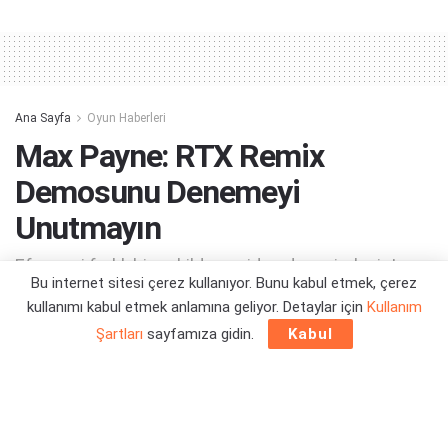
Alternative:
Ana Sayfa
Oyun Haberleri
Max Payne: RTX Remix
Demosunu Denemeyi
Unutmayın
Efsaneyi farklı bir şekilde yeniden deneyimleyin!
Bu internet sitesi çerez kullanıyor. Bunu kabul etmek, çerez
kullanımı kabul etmek anlamına geliyor. Detaylar için
Kullanım
Yazar:
Orçun Çavuşoğlu
16/01/2024 13:16
Şartları
sayfamıza gidin.
Kabul