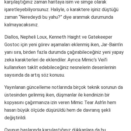
karşılaştığınız zaman haritaya isim ve simge olarak
işaretleyebiliyorsunuz. Haliyle, o karaktere işiniz düştüğü
zaman “Neredeydi bu yahu?” diye aranmak durumunda
kalmayacaksınız.
Diallos, Nepheli Loux, Kenneth Haight ve Gatekeeper
Gostoc için yeni görev aşamaları eklenmiş iken, Jar-Bairn’in
yanı sıra, birden fazla durumda çağırabileceğiniz yeni yapay
zeka karakterleri de eklendiler. Ayrıca Mimic’s Veil’i
kullanırken taklit edebileceğiniz nesnelerin desenlerinin
sayısında da artış söz konusu.
Yayınlanan güncelleme notlarında birçok teknik sorunun da
üstesinden gelinmiş iken, düşmanlar ile kendinizin bir
kopyasını çağırmanıza izin veren Mimic Tear Ash’in hem
hasarı büyük ölçüde düşürüldü hem de davranış şekli
değiştirildi.
Oyunun başlarında karşılaştığınız dükkanlara da bu