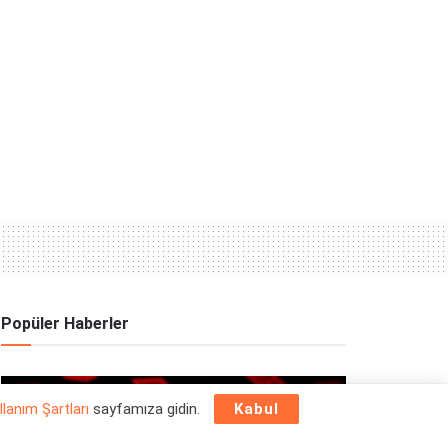
Popüler Haberler
OYUN HABERLERI
llanım Şartları
sayfamıza gidin.
Kabul