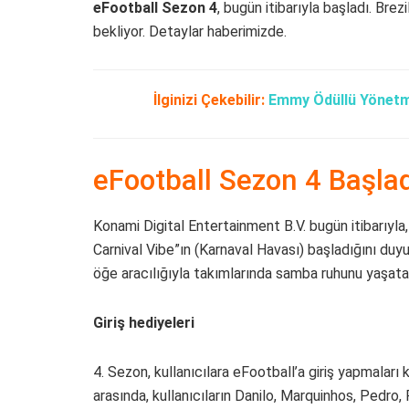
eFootball Sezon 4
, bugün itibarıyla başladı. Brez
bekliyor. Detaylar haberimizde.
İlginizi Çekebilir:
Emmy Ödüllü Yönetme
eFootball Sezon 4 Başlad
Konami Digital Entertainment B.V. bugün itibarıyla
Carnival Vibe”ın (Karnaval Havası) başladığını duyur
öğe aracılığıyla takımlarında samba ruhunu yaşata
Giriş hediyeleri
4. Sezon, kullanıcılara eFootball’a giriş yapmaları
arasında, kullanıcıların Danilo, Marquinhos, Pedro