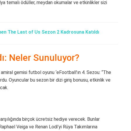
ilya temalı ödüller, meydan okumalar ve etkinlikler sizi
n The Last of Us Sezon 2 Kadrosuna Katıldı
ı: Neler Sunuluyor?
, amiral gemisi futbol oyunu ‘eFootball’ın 4. Sezou: “The
du. Oyuncular bu sezon bir dizi giriş bonusu, etkinlik ve
cak.
 karşılığında birçok ücretsiz hediye verecek. Bunlar
, Raphael Veiga ve Renan Lodi’yi Rüya Takımlarına