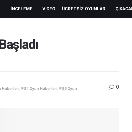
R
İNCELEME
VIDEO
ÜCRETSIZ OYUNLAR
ÇIKACA
Başladı
0
 Haberleri
,
PS4 Oyun Haberleri
,
PS5 Oyun