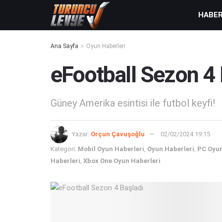
HABE
Ana Sayfa
Oyun Haberleri
eFootball Sezon 4 
Güney Amerika esintisi ile futbol keyfi!
Yazar:
Orçun Çavuşoğlu
02/02/2024 19:15
Kategori:
Mobil Oyun Haberleri
,
Oyun Haberleri
,
PC Oyun
Haberleri
,
Xbox One Oyun Haberleri