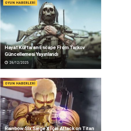
OYUN HABERLERI
Hayat Kurtaran Escape From Tarkov
Güncellemesi Yayınlandı
26/12/2025
OYUN HABERLERI
Rainbow Six Siege X İçin Attack on Titan