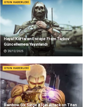
OYUN HABERLERI
Hayat Kurtaran Escape From Tarkov
Güncellemesi Yayınlandı
26/12/2025
OYUN HABERLERI
Rainbow Six Siege X İçin Attack on Titan