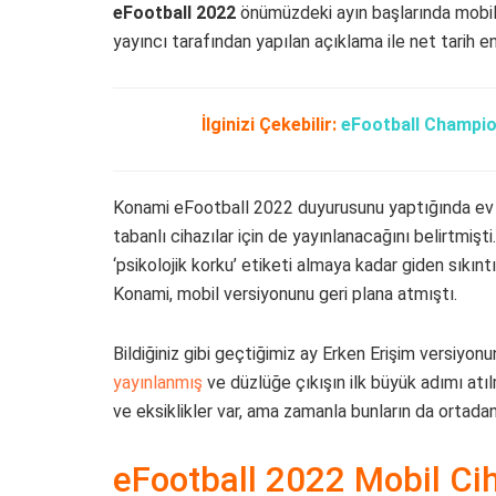
eFootball 2022
önümüzdeki ayın başlarında mobil 
yayıncı tarafından yapılan açıklama ile net tarih e
İlginizi Çekebilir:
eFootball Champio
Konami eFootball 2022 duyurusunu yaptığında ev k
tabanlı cihazılar için de yayınlanacağını belirtmi
‘psikolojik korku’ etiketi almaya kadar giden sıkınt
Konami, mobil versiyonunu geri plana atmıştı.
Bildiğiniz gibi geçtiğimiz ay Erken Erişim versiyo
yayınlanmış
ve düzlüğe çıkışın ilk büyük adımı atı
ve eksiklikler var, ama zamanla bunların da ortadan
eFootball 2022 Mobil Ci