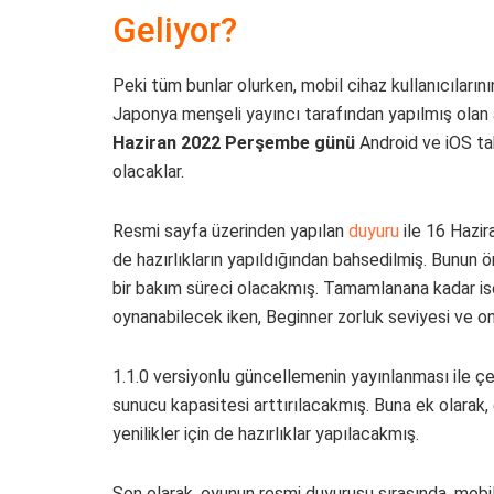
Geliyor?
Peki tüm bunlar olurken, mobil cihaz kullanıcılar
Japonya menşeli yayıncı tarafından yapılmış olan 
Haziran 2022 Perşembe günü
Android ve iOS tab
olacaklar.
Resmi sayfa üzerinden yapılan
duyuru
ile 16 Hazir
de hazırlıkların yapıldığından bahsedilmiş. Bunun 
bir bakım süreci olacakmış. Tamamlanana kadar ise b
oynanabilecek iken, Beginner zorluk seviyesi ve o
1.1.0 versiyonlu güncellemenin yayınlanması ile çe
sunucu kapasitesi arttırılacakmış. Buna ek olarak, e
yenilikler için de hazırlıklar yapılacakmış.
Son olarak, oyunun resmi duyurusu sırasında, mobil