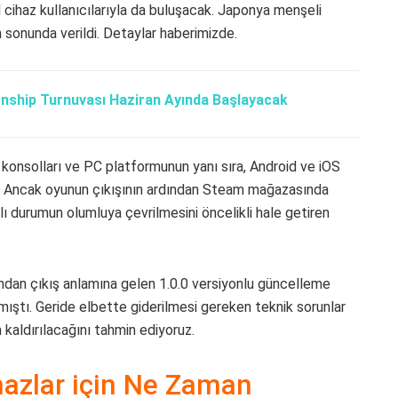
cihaz kullanıcılarıyla da buluşacak. Japonya menşeli
n sonunda verildi. Detaylar haberimizde.
nship Turnuvası Haziran Ayında Başlayacak
onsolları ve PC platformunun yanı sıra, Android ve iOS
şti. Ancak oyunun çıkışının ardından Steam mağazasında
ılı durumun olumluya çevrilmesini öncelikli hale getiren
nundan çıkış anlamına gelen 1.0.0 versiyonlu güncelleme
lmıştı. Geride elbette giderilmesi gereken teknik sorunlar
 kaldırılacağını tahmin ediyoruz.
hazlar için Ne Zaman