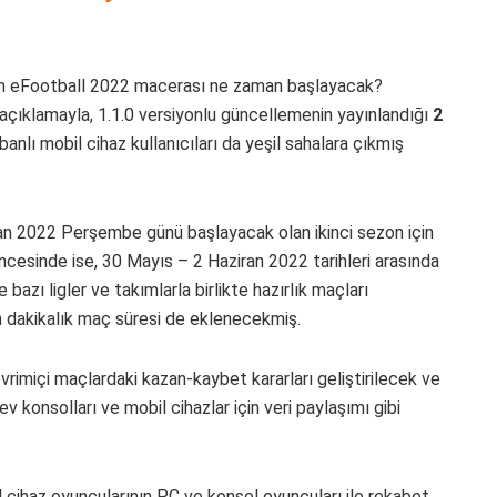
ının eFootball 2022 macerası ne zaman başlayacak?
açıklamayla, 1.1.0 versiyonlu güncellemenin yayınlandığı
2
anlı mobil cihaz kullanıcıları da yeşil sahalara çıkmış
an 2022 Perşembe günü başlayacak olan ikinci sezon için
öncesinde ise, 30 Mayıs – 2 Haziran 2022 tarihleri arasında
azı ligler ve takımlarla birlikte hazırlık maçları
n dakikalık maç süresi de eklenecekmiş.
vrimiçi maçlardaki kazan-kaybet kararları geliştirilecek ve
v konsolları ve mobil cihazlar için veri paylaşımı gibi
 cihaz oyuncularının PC ve konsol oyuncuları ile rekabet