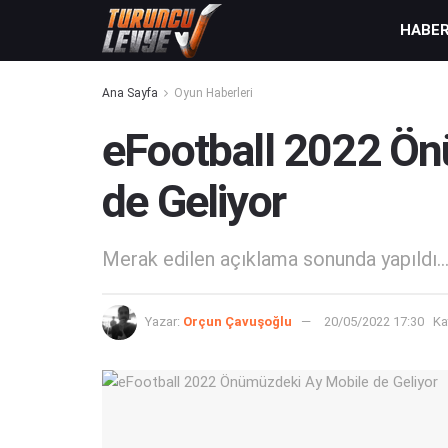
HABE
Ana Sayfa
Oyun Haberleri
eFootball 2022 Ö
de Geliyor
Merak edilen açıklama sonunda yapıldı..
Yazar:
Orçun Çavuşoğlu
20/05/2022 17:30
Ka