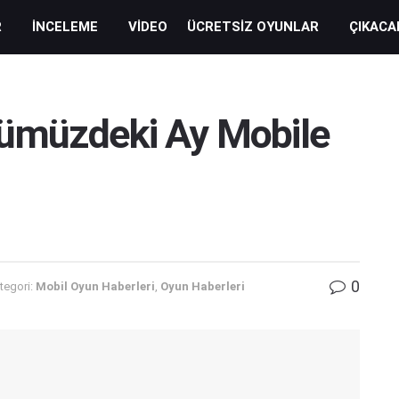
R
İNCELEME
VIDEO
ÜCRETSIZ OYUNLAR
ÇIKACA
nümüzdeki Ay Mobile
.
0
tegori:
Mobil Oyun Haberleri
,
Oyun Haberleri