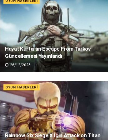
OYUN HABERLERI
Hayat Kurtaran Escape From Tarkov
Güncellemesi Yayınlandı
26/12/2025
OYUN HABERLERI
Rainbow Six Siege X İçin Attack on Titan