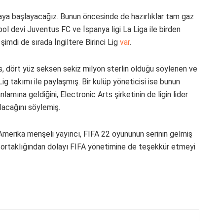
maya başlayacağız. Bunun öncesinde de hazırlıklar tam gaz
bol devi Juventus FC ve İspanya ligi La Liga ile birden
şimdi de sırada İngiltere Birinci Lig
var
.
, dört yüz seksen sekiz milyon sterlin olduğu söylenen ve
i Lig takımı ile paylaşmış. Bir kulüp yöneticisi ise bunun
lamına geldiğini, Electronic Arts şirketinin de ligin lider
lacağını söylemiş.
Amerika menşeli yayıncı, FIFA 22 oyununun serinin gelmiş
a ortaklığından dolayı FIFA yönetimine de teşekkür etmeyi