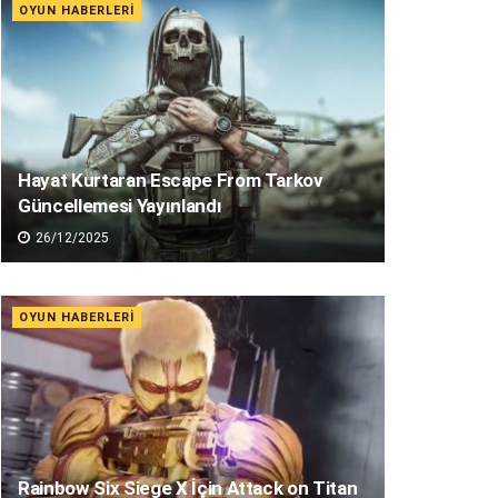
OYUN HABERLERI
Hayat Kurtaran Escape From Tarkov
Güncellemesi Yayınlandı
26/12/2025
OYUN HABERLERI
Rainbow Six Siege X İçin Attack on Titan