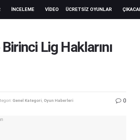
R
İNCELEME
VIDEO
ÜCRETSIZ OYUNLAR
ÇIKACA
Birinci Lig Haklarını
0
tegori:
Genel Kategori
,
Oyun Haberleri