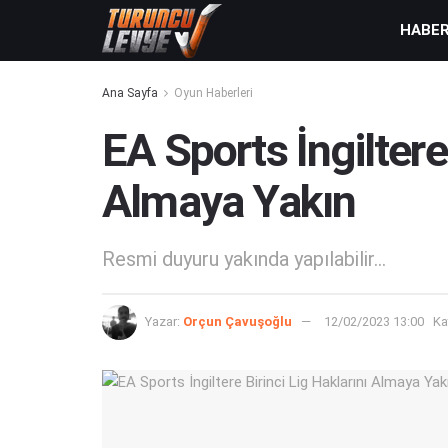
HABE
Ana Sayfa
Oyun Haberleri
EA Sports İngiltere 
Almaya Yakın
Resmi duyuru yakında yapılabilir...
Yazar:
Orçun Çavuşoğlu
12/02/2023 13:00
Ka