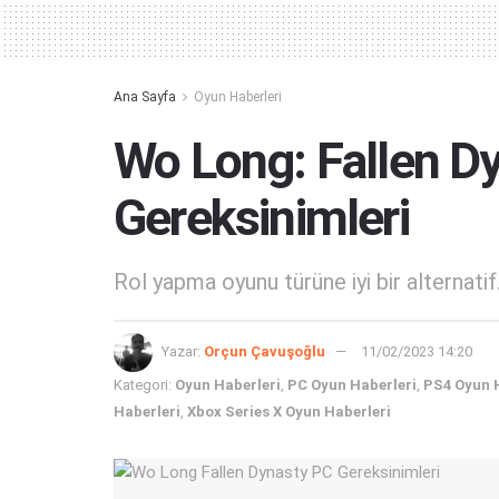
Ana Sayfa
Oyun Haberleri
Wo Long: Fallen D
Gereksinimleri
Rol yapma oyunu türüne iyi bir alternatif.
Yazar:
Orçun Çavuşoğlu
11/02/2023 14:20
Kategori:
Oyun Haberleri
,
PC Oyun Haberleri
,
PS4 Oyun 
Haberleri
,
Xbox Series X Oyun Haberleri