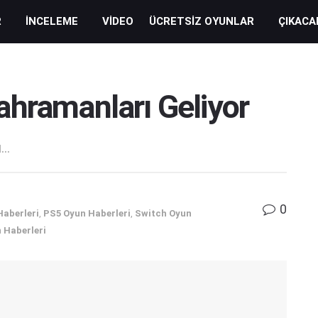
R
İNCELEME
VIDEO
ÜCRETSIZ OYUNLAR
ÇIKACA
ahramanları Geliyor
..
0
Haberleri
,
PS5 Oyun Haberleri
,
Switch Oyun
 Haberleri