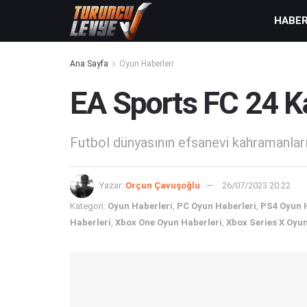
HABE
Ana Sayfa
Oyun Haberleri
EA Sports FC 24 K
Futbol dünyasının efsanevi kahramanları.
Yazar:
Orçun Çavuşoğlu
26/07/2023 20:22
Kategori:
Oyun Haberleri
,
PC Oyun Haberleri
,
PS4 Oyun 
Haberleri
,
Xbox One Oyun Haberleri
,
Xbox Series X Oyun