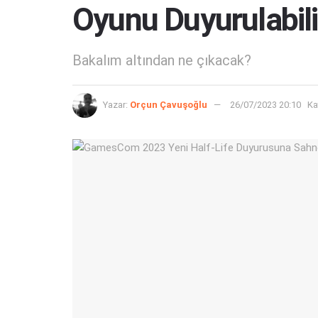
Oyunu Duyurulabili
Bakalım altından ne çıkacak?
Yazar:
Orçun Çavuşoğlu
26/07/2023 20:10
Ka