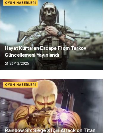
OYUN HABERLERI
Hayat Kurtaran Escape From Tarkov
Güncellemesi Yayınlandı
26/12/2025
OYUN HABERLERI
Rainbow Six Siege X İçin Attack on Titan