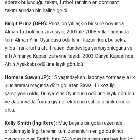
ederek bulunduğu takım, futbol tarihinin en dominant
takımlarından biri haline geldi.
Birgit Prinz (GER):
Prinz, on yılı aşkın bir süre boyunca
Alman futbolunun zirvesiydi; 2001 ile 2008 yılları arasında
tüm Alman Yılın Oyuncusu ödüllerini kazanırken, bu sekiz
yılda Frankfurt’u altı Frauen-Bundesliga şampiyonluğuna ve
altı Almanya Kupası zaferine taşıdı. 2003 Dünya Kupası’nda
Altın Ayakkabı ödülüne layık görüldü.
Homare Sawa (JP):
15 yaşındayken Japonya formasıyla ilk
uluslararası maçında dört gol atan Sawa, 11 kez lig
şampiyonu oldu, Dünya Yılın Oyuncusu ödülüne layık görüldü
ve Japonya’da forma giyme rekorunun sahibi olarak emekli
oldu.
Kelly Smith (İngiltere):
Maç başına bir golün üzerinde
ortalamayla İngiltere’nin tüm zamanların en golcü ikinci
oyuncusu olan Smith, beş FA Kupası’nın yanı sıra beş İngiliz