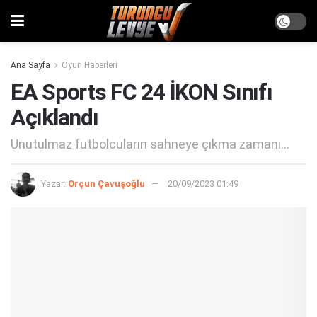
Ana Sayfa
Oyun Haberleri
EA Sports FC 24 İKON Sınıfı
Açıklandı
Unutulmaz futbolcuların sahneye çıkma zamanı...
Yazar:
Orçun Çavuşoğlu
20/09/2023 01:49