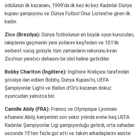
ödülünün ilk kazananı, 1999’da ilk kez iki kez Kadınlar Dünya
kupası şampiyonu ve Dünya Futbol Onur Listesi’ne giren ilk
kadın.
Zico (Brezilya):
Dünya futbolunun en büyük oyun kurucuları,
rakiplerini geçmenin yeni yollarını keşfeden ve 101’lik
serbest vuruş golüyle tüm zamanların rekorunu kıran
Zico’nun yaratıcı dehasını bir idol haline getirdiler.
Bobby Charlton (İngiltere):
İngiltere Kraliçesi tarafından
şövalye ilan edilen Bobby, Dünya Kupası’nı, UEFA
Şampiyonlar Ligi’ni ve Ballon d’Or’u kazanan dokuz
oyuncudan yalnızca biri.
Camille Abily (FRA):
Fransız ve Olympique Lyonnais
efsanesi Abily, kariyerinin son sekiz yılında evine beş UEFA
Kadınlar Şampiyonlar Ligi şampiyonluğu getirdi, orta sahadan
sezonda 15’ten fazla gol attı ve takım arkadaşlarını asiste