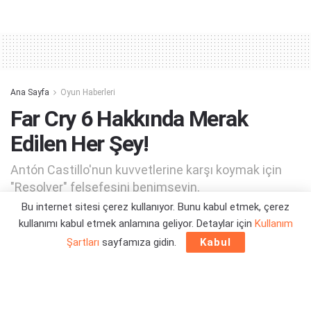
Alternative:
Ana Sayfa
Oyun Haberleri
Far Cry 6 Hakkında Merak
Edilen Her Şey!
Antón Castillo'nun kuvvetlerine karşı koymak için
"Resolver" felsefesini benimseyin.
Bu internet sitesi çerez kullanıyor. Bunu kabul etmek, çerez
kullanımı kabul etmek anlamına geliyor. Detaylar için
Kullanım
Yazar:
Orçun Çavuşoğlu
28/05/2021 21:47
Şartları
sayfamıza gidin.
Kabul