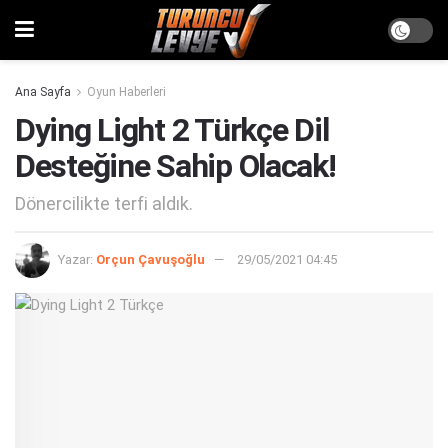
Ana Sayfa
Oyun Haberleri
Dying Light 2 Türkçe Dil
Desteğine Sahip Olacak!
Dönercilikte terfi aldık.
Yazar:
Orçun Çavuşoğlu
29/05/2021 04:45