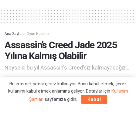
Alternative:
Ana Sayfa
Oyun Haberleri
Assassin’s Creed Jade 2025
Yılına Kalmış Olabilir
Neyse ki bu yıl Assassin's Creed'siz kalmayacağız...
Bu internet sitesi çerez kullanıyor. Bunu kabul etmek, çerez
Yazar:
Orçun Çavuşoğlu
27/03/2024 00:33
kullanımı kabul etmek anlamına geliyor. Detaylar için
Kullanım
Şartları
sayfamıza gidin.
Kabul