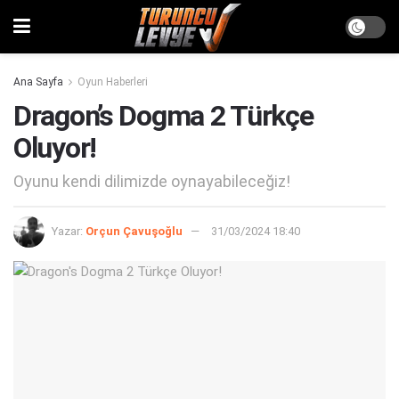
Ana Sayfa
Oyun Haberleri
Dragon’s Dogma 2 Türkçe
Oluyor!
Oyunu kendi dilimizde oynayabileceğiz!
Yazar:
Orçun Çavuşoğlu
31/03/2024 18:40