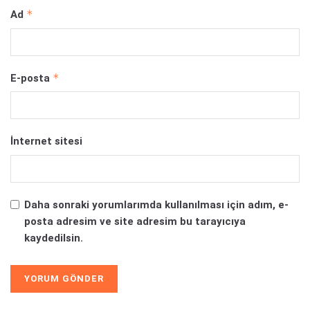
Daha sonraki yorumlarımda kullanılması için adım, e-
posta adresim ve site adresim bu tarayıcıya
kaydedilsin.
Oyun Haberleri
Oyun İncelemeleri
Ücretsiz Oyunlar
PC Oyun Haberleri
PS5 Oyun Haberleri
Xbox Series X Oyun Haberleri
PS4 Oyun Haberleri
Xbox One Oyun Haberleri