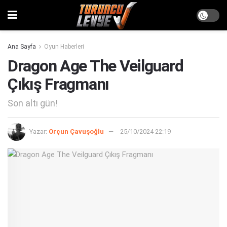
Ana Sayfa
Oyun Haberleri
Dragon Age The Veilguard
Çıkış Fragmanı
Son altı gün!
Yazar:
Orçun Çavuşoğlu
25/10/2024 22:19