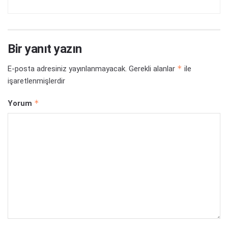
*
Ad
*
E-posta
İnternet sitesi