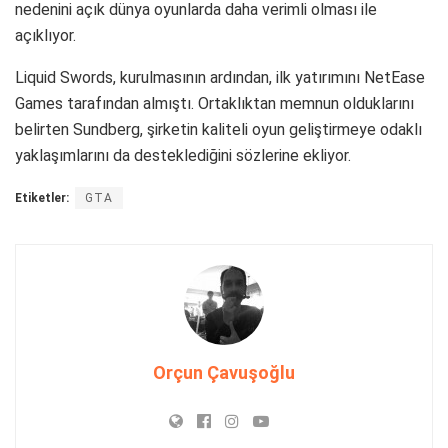
Orçun Çavuşoğlu
Bir yanıt yazın
*
E-posta adresiniz yayınlanmayacak.
Gerekli alanlar
ile
işaretlenmişlerdir
*
Yorum