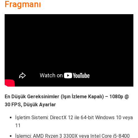
Fragmanı
En Düşük Gereksinimler (Işın İzleme Kapalı) – 1080p @
30 FPS, Düşük Ayarlar
İşletim Sistemi: DirectX 12 ile 64-bit Windows 10 veya
11
İşlemci: AMD Ryzen 3 3300X veya Intel Core i5-8400