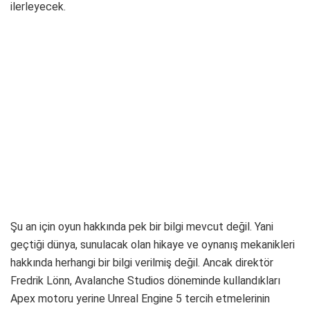
ilerleyecek.
Şu an için oyun hakkında pek bir bilgi mevcut değil. Yani
geçtiği dünya, sunulacak olan hikaye ve oynanış mekanikleri
hakkında herhangi bir bilgi verilmiş değil. Ancak direktör
Fredrik Lönn, Avalanche Studios döneminde kullandıkları
Apex motoru yerine Unreal Engine 5 tercih etmelerinin
nedenini açık dünya oyunlarda daha verimli olması ile
açıklıyor.
Liquid Swords, kurulmasının ardından, ilk yatırımını NetEase
Games tarafından almıştı. Ortaklıktan memnun olduklarını
belirten Sundberg, şirketin kaliteli oyun geliştirmeye odaklı
yaklaşımlarını da desteklediğini sözlerine ekliyor.
Etiketler:
GTA