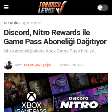
Ana Sayfa
Oyun Haberleri
Discord, Nitro Rewards ile
Game Pass Aboneliği Dağıtıyor
Nitro aboneliği alana Xbox Game Pass hediye...
Yazar:
Orçun Çavuşoğlu
12/05/2026 20:27