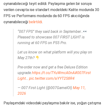
oynanabileceği teyit edildi. Paylaşıma gelen bir soruya
verilen cevapta ise standart modeldeki Kalite modunda 30
FPS ve Performans modunda da 60 FPS akıcılığında
oynanabileceği
belirtildi
.
“007 FPS” they said back in September…
Pleased to showcase 007 FIRST LIGHT is
running at 60 FPS on PS5 Pro.
Let us know on what platform will you play on
May 27th?
Pre-order now and get a free Deluxe Edition
upgrade.
https://t.co/TYuWmcA0nA
#007First
Light
…
pic.twitter.com/siYYT2S8R4
— 007 First Light (@007GameIOI)
May 11,
2026
Paylaşımdaki videodaki paylaşıma bakılır ise, yoğun çatışma