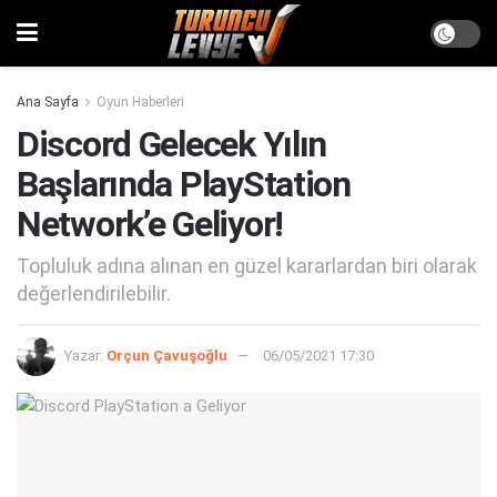
Ana Sayfa
Oyun Haberleri
Discord Gelecek Yılın
Başlarında PlayStation
Network’e Geliyor!
Topluluk adına alınan en güzel kararlardan biri olarak
değerlendirilebilir.
Yazar:
Orçun Çavuşoğlu
06/05/2021 17:30