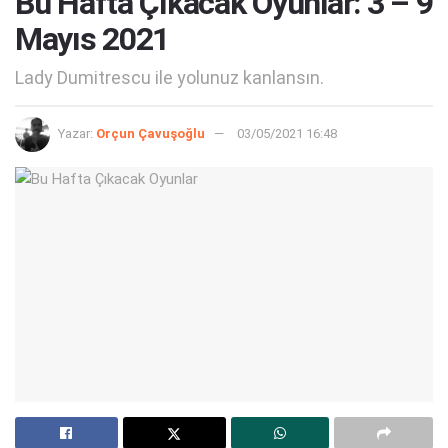
Bu Hafta Çıkacak Oyunlar: 3 – 9
Mayıs 2021
Lady Dumitrescu ile yolunuz kanlansın.
Yazar:
Orçun Çavuşoğlu
03/05/2021 16:48