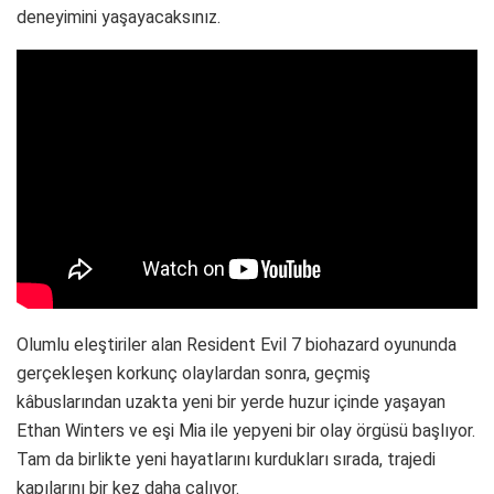
deneyimini yaşayacaksınız.
Olumlu eleştiriler alan Resident Evil 7 biohazard oyununda
gerçekleşen korkunç olaylardan sonra, geçmiş
kâbuslarından uzakta yeni bir yerde huzur içinde yaşayan
Ethan Winters ve eşi Mia ile yepyeni bir olay örgüsü başlıyor.
Tam da birlikte yeni hayatlarını kurdukları sırada, trajedi
kapılarını bir kez daha çalıyor.