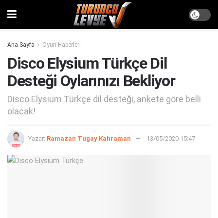
Ana Sayfa
Oyun Haberleri
Disco Elysium Türkçe Dil
Desteği Oylarınızı Bekliyor
Disco Elysium Türkçe dil desteği, ankete göre belli
olacak!
Yazar:
Ramazan Tugay Kahraman
13/05/2020 15:47