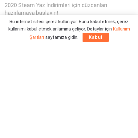
2020 Steam Yaz İndirimleri için cüzdanları
hazırlamaya başlayın!
Bu internet sitesi çerez kullanıyor. Bunu kabul etmek, çerez
kullanımı kabul etmek anlamına geliyor. Detaylar için
Kullanım
Yazar:
Emre Fırtına
12/05/2020 13:37
Şartları
sayfamıza gidin.
Kabul
2020 Steam yaz indirimlerinin ne zaman başlayacağı belli