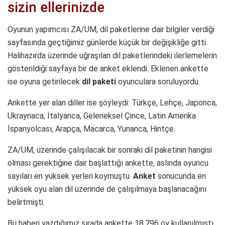
sizin ellerinizde
Oyunun yapımcısı ZA/UM, dil paketlerine dair bilgiler verdiği
sayfasında geçtiğimiz günlerde küçük bir değişikliğe gitti.
Halihazırda üzerinde uğraşılan dil paketlerindeki ilerlemelerin
gösterildiği sayfaya bir de anket eklendi. Eklenen ankette
ise oyuna getirilecek
dil paketi
oyunculara soruluyordu.
Ankette yer alan diller ise şöyleydi: Türkçe, Lehçe, Japonca,
Ukraynaca, İtalyanca, Geleneksel Çince, Latin Amerika
İspanyolcası, Arapça, Macarca, Yunanca, Hintçe.
ZA/UM, üzerinde çalışılacak bir sonraki dil paketinin hangisi
olması gerektiğine dair başlattığı ankette, aslında oyuncu
sayıları en yüksek yerleri koymuştu.
Anket
sonucunda en
yüksek oyu alan dil üzerinde de çalışılmaya başlanacağını
belirtmişti.
Bu haberi yazdığımız sırada ankette 18,796 oy kullanılmıştı