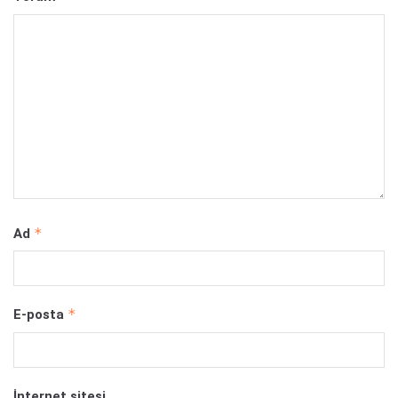
*
Ad
*
E-posta
İnternet sitesi