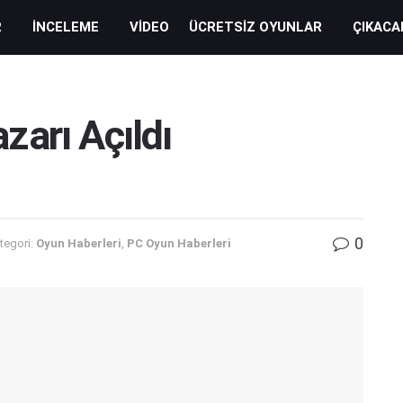
R
İNCELEME
VIDEO
ÜCRETSIZ OYUNLAR
ÇIKACA
arı Açıldı
0
tegori:
Oyun Haberleri
,
PC Oyun Haberleri