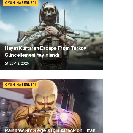
OYUN HABERLERI
Hayat Kurtaran Escape From Tarkov
Güncellemesi Yayınlandı
26/12/2025
OYUN HABERLERI
Rainbow Six Siege X İçin Attack on Titan