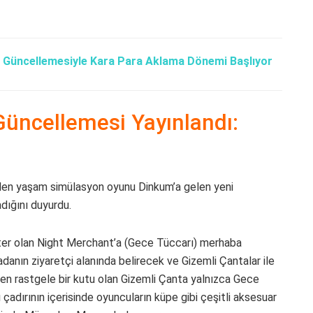
s Güncellemesiyle Kara Para Aklama Dönemi Başlıyor
üncellemesi Yayınlandı:
rilen yaşam simülasyon oyunu Dinkum’a gelen yeni
adığını duyurdu.
ter olan Night Merchant’a (Gece Tüccarı) merhaba
danın ziyaretçi alanında belirecek ve Gizemli Çantalar ile
ren rastgele bir kutu olan Gizemli Çanta yalnızca Gece
 çadırının içerisinde oyuncuların küpe gibi çeşitli aksesuar