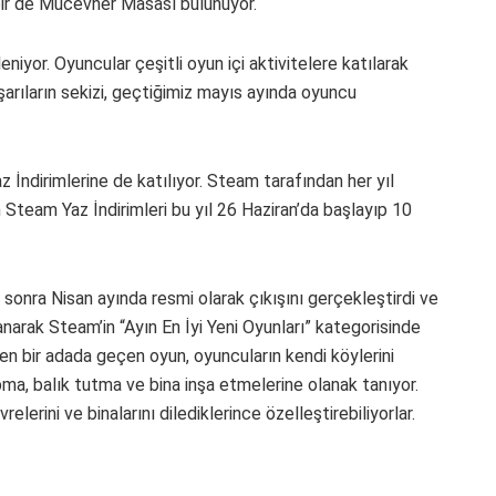
 bir de Mücevher Masası bulunuyor.
yor. Oyuncular çeşitli oyun içi aktivitelere katılarak
şarıların sekizi, geçtiğimiz mayıs ayında oyuncu
İndirimlerine de katılıyor. Steam tarafından her yıl
n Steam Yaz İndirimleri bu yıl 26 Haziran’da başlayıp 10
 sonra Nisan ayında resmi olarak çıkışını gerçekleştirdi ve
arak Steam’in “Ayın En İyi Yeni Oyunları” kategorisinde
nen bir adada geçen oyun, oyuncuların kendi köylerini
apma, balık tutma ve bina inşa etmelerine olanak tanıyor.
elerini ve binalarını dilediklerince özelleştirebiliyorlar.