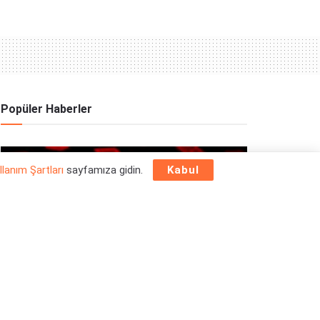
Popüler Haberler
OYUN HABERLERI
llanım Şartları
sayfamıza gidin.
Kabul
Epic Games Store Yılbaşı Ücretsiz Oyun
Programı 2025: 26 Aralık
26/12/2025