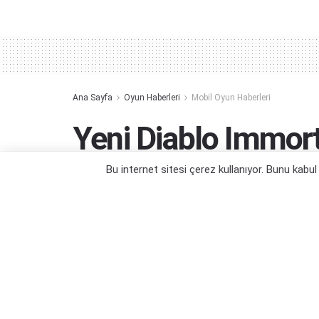
Alternative:
Ana Sayfa
Oyun Haberleri
Mobil Oyun Haberleri
Yeni Diablo Immort
Bu internet sitesi çerez kullanıyor. Bunu kabu
Temmuz ayı, Diablo için hareketli geçece
Yazar:
Orçun Çavuşoğlu
27/06/2025 13:27
Kategori:
Mobil Oyun Haberleri
,
Oyun Haberleri
,
PC Oyun