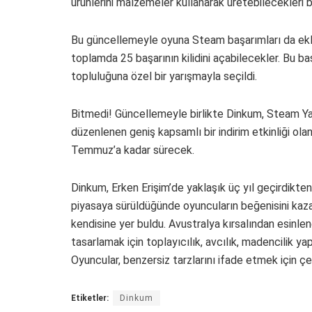
ürünlerini malzemeler kullanarak üretebilecekleri
Bu güncellemeyle oyuna Steam başarımları da ekleni
toplamda 25 başarının kilidini açabilecekler. Bu ba
topluluğuna özel bir yarışmayla seçildi.
Bitmedi! Güncellemeyle birlikte Dinkum, Steam Yaz 
düzenlenen geniş kapsamlı bir indirim etkinliği ola
Temmuz’a kadar sürecek.
Dinkum, Erken Erişim’de yaklaşık üç yıl geçirdikten
piyasaya sürüldüğünde oyuncuların beğenisini kazan
kendisine yer buldu. Avustralya kırsalından esinle
tasarlamak için toplayıcılık, avcılık, madencilik y
Oyuncular, benzersiz tarzlarını ifade etmek için çevr
Etiketler:
Dinkum