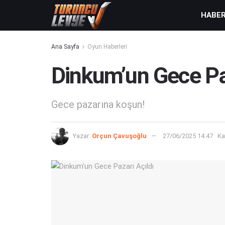
HABE
Ana Sayfa
Oyun Haberleri
Dinkum’un Gece Paz
Gece pazarına koşun!
Yazar:
Orçun Çavuşoğlu
27/06/2025 14:47
Ka