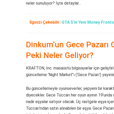
neler sunuluyor? İşte detaylar…
İlginizi Çekebilir:
GTA 5’in Yeni Money Front
Dinkum’un Gece Pazarı G
Peki Neler Geliyor?
KRAFTON, Inc. masaüstü bilgisayarlar için gelişti
güncelleme ‘Night Market’’ı (‘Gece Pazarı’) yayınl
Bu güncellemeyle oyunseverler, yepyeni bir karak
diyecekler. Gece Tüccarı her oyun ayının 19’unda a
nadir eşyalar satıyor olacak. Üç rastgele eşya içe
Tüccarı’ndan satın alınabilen bir eşya. Gece Pazarı