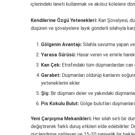
içlerindeki laneti kullanmak ve akılsız kölelere dö
Kendilerine Özgü Yetenekleri:
Kan Şövalyesi; düş
düşüren ve şövalyelere layık gönderli silahıyla karşı
Gölgenin Avantajı:
Silahla savurma yapan veya 
Yarasa Sürüsü:
Hasar veren ve emirle hareke
Kan Çek:
Etrafındaki tüm düşmanlardan can ç
Garabet:
Düşmanları öldürüp kanlarını soğur
yeteneklerini ekler.
Şiş:
Bir düşmanı deler ve yakındaki düşmanlar
Pis Kokulu Bulut:
Gölge bulutları düşmanlarını
Yeni Çarpışma Mekanikleri:
Her silah seti bir du
değiştirerek farklı duruş etkileri elde edebilirler. 
güçlendirme sağlayan ve 15-20 saniyelik bir bekleme