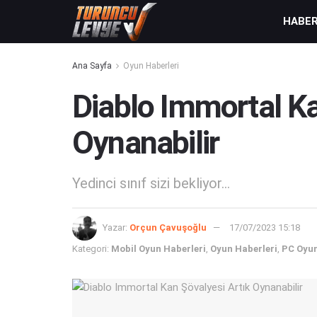
HABE
Ana Sayfa
Oyun Haberleri
Diablo Immortal Ka
Oynanabilir
Yedinci sınıf sizi bekliyor...
Yazar:
Orçun Çavuşoğlu
17/07/2023 15:18
Kategori:
Mobil Oyun Haberleri
,
Oyun Haberleri
,
PC Oyun