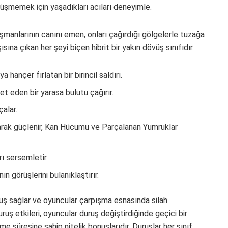
nüşmemek için yaşadıkları acıları deneyimle.
manlarının canını emen, onları çağırdığı gölgelerle tuzağa
sına çıkan her şeyi biçen hibrit bir yakın dövüş sınıfıdır.
hançer fırlatan bir birincil saldırı.
t eden bir yarasa bulutu çağırır.
alar.
arak güçlenir, Kan Hücumu ve Parçalanan Yumruklar
ı sersemletir.
n görüşlerini bulanıklaştırır.
ruş sağlar ve oyuncular çarpışma esnasında silah
Duruş etkileri, oyuncular duruş değiştirdiğinde geçici bir
 süresine sahip nitelik bonuslarıdır. Duruşlar her sınıf