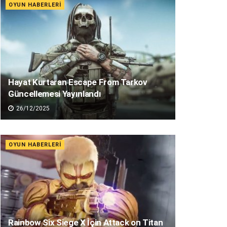
OYUN HABERLERI
Hayat Kurtaran Escape From Tarkov
Güncellemesi Yayınlandı
26/12/2025
OYUN HABERLERI
Rainbow Six Siege X İçin Attack on Titan