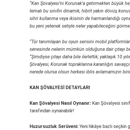
“Kan Şövalyesi’ni Korunak’a getirmekten büyük h
temalı bu sınıfın dinamik, hibrit yakın dövüş konusu
sihri kullanma veya ikisinin de harmanlandığı oyn
bu yeni yetenek setiyle neler yapabileceğini görmek
“Tür tanımlayan bu oyun serisini mobil platformlara
senesinde nelerin mümkün olduğuna dair çıtayı bel
“Şimdiyse çıtayı daha bile ilerlettik; yaklaşık 10 yı
Şövalyesi, Korunak topraklarına karanlığın savaşçı
nerede olursa olsun herkesi iblis avlamamızın biri
KAN ŞÖVALYESİ DETAYLARI
Kan Şövalyesi Nasıl Oynanır:
Kan Şövalyesi sınıf
tarafından oynanabilir!
Huzursuzluk Serüveni:
Yeni hikâye bazlı seçkin 