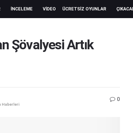
R
İNCELEME
VIDEO
ÜCRETSIZ OYUNLAR
ÇIKACA
n Şövalyesi Artık
0
 Haberleri