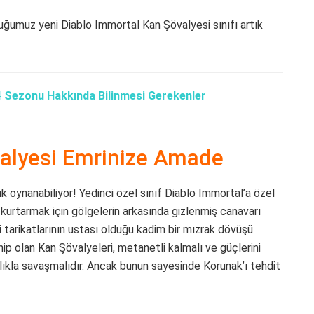
duğumuz yeni Diablo Immortal Kan Şövalyesi sınıfı artık
 4 Sezonu Hakkında Bilinmesi Gerekenler
valyesi Emrinize Amade
ık oynanabiliyor! Yedinci özel sınıf Diablo Immortal’a özel
 kurtarmak için gölgelerin arkasında gizlenmiş canavarı
i tarikatlarının ustası olduğu kadim bir mızrak dövüşü
 sahip olan Kan Şövalyeleri, metanetli kalmalı ve güçlerini
nlıkla savaşmalıdır. Ancak bunun sayesinde Korunak’ı tehdit