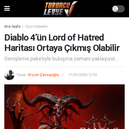
Ana Sayfa
Oyun Haberleri
Diablo 4’ün Lord of Hatred
Haritası Ortaya Çıkmış Olabilir
Genişleme paketiyle buluşma zamanı yaklaşıyor...
Yazar:
Orçun Çavuşoğlu
11/01/2026 12:52